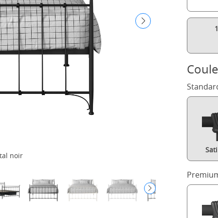
Coule
Standar
Sat
tal noir
Premium