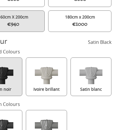
160cm X 200cm
180cm x 200cm
€940
€1000
ur
Satin Black
d Colours
in noir
Ivoire brillant
Satin blanc
Tiffany lit en métal noir avec matelas
 Colours