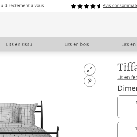
du directement à vous
Avis consommat
Lits en tissu
Lits en bois
Lits en
Tiff
Open fullscreen
Lit en fe
Pin on Pinterest
Dime