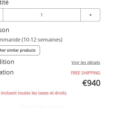
ité
+
ison
mmande (10-12 semaines)
ther similar products
ition
Voir les détails
ation
FREE SHIPPING
€
940
 incluent toutes les taxes et droits
Ajouter au panier