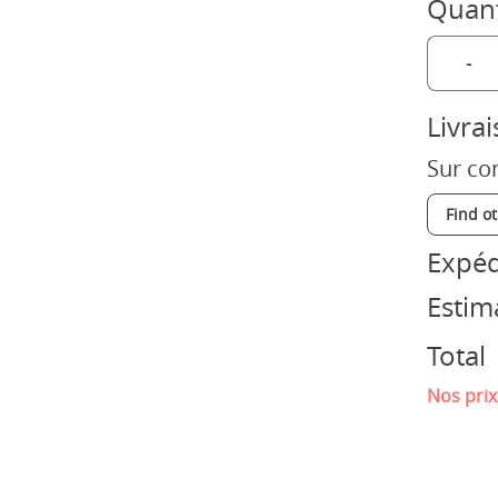
Quant
-
Livra
Sur co
Find o
Expéd
Estim
Total
Nos prix