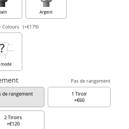
tain
Argent
r Colours (+€179)
a mode
ement
Pas de rangement
s de rangement
1 Tiroir
+€60
2 Tiroirs
+€120