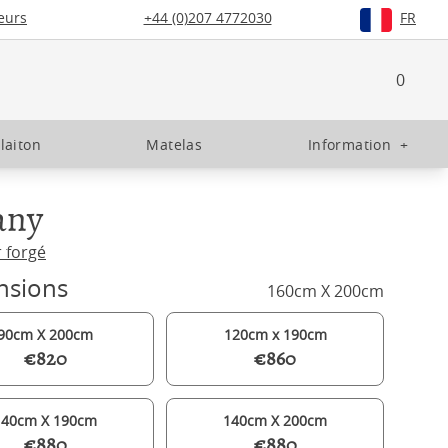
eurs
+44 (0)207 4772030
FR
0
 laiton
Matelas
Information
+
any
r forgé
nsions
160cm X 200cm
90cm X 200cm
120cm x 190cm
€820
€860
140cm X 190cm
140cm X 200cm
€880
€880