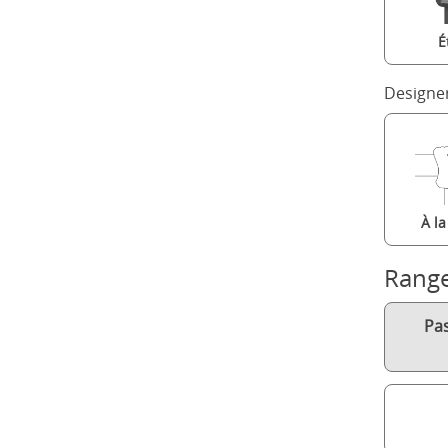
É
Designe
À l
Rang
Pa