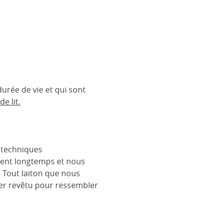
urée de vie et qui sont
e lit.
s techniques
urent longtemps et nous
. Tout laiton que nous
cier revêtu pour ressembler