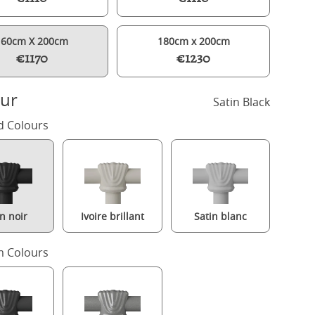
160cm X 200cm
180cm x 200cm
€1170
€1230
ur
Satin Black
d Colours
in noir
Ivoire brillant
Satin blanc
Selkirk lit en métal noir avec matelas
 Colours