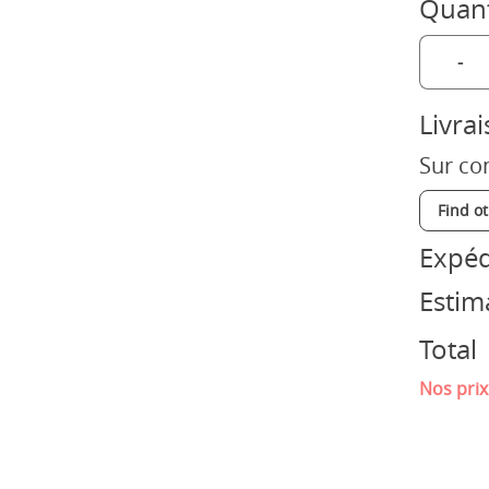
Quant
-
Livra
Sur co
Find o
Expéd
Estim
Total
Nos prix