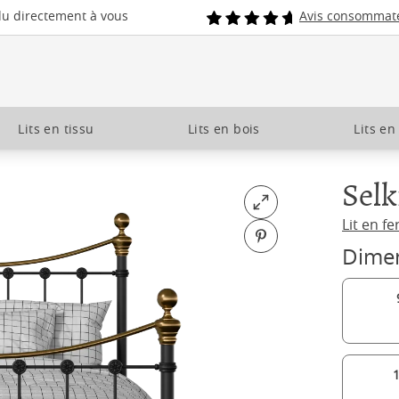
du directement à vous
Avis consommat
Lits en tissu
Lits en bois
Lits en
Selk
Open fullscreen
Lit en fe
Pin on Pinterest
Dime