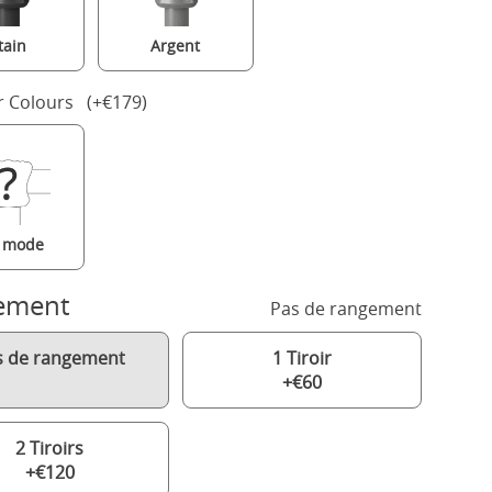
tain
Argent
r Colours (+€179)
a mode
ement
Pas de rangement
s de rangement
1 Tiroir
+€60
2 Tiroirs
+€120