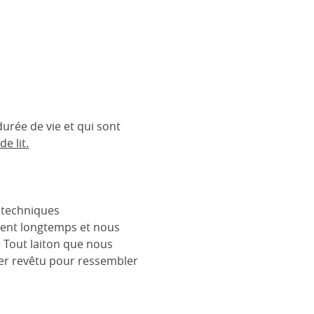
urée de vie et qui sont
e lit.
s techniques
urent longtemps et nous
. Tout laiton que nous
cier revêtu pour ressembler