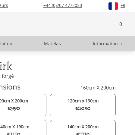
eurs
+44 (0)207 4772030
FR
0
 laiton
Matelas
Information
+
irk
r forgé
nsions
160cm X 200cm
90cm X 200cm
120cm x 190cm
€990
€1050
140cm X 190cm
140cm X 200cm
€1110
€1110