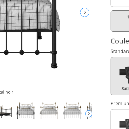
Coule
Standar
Sat
tal noir
Premium