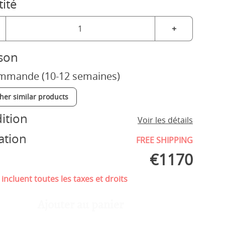
ité
+
ison
mmande (10-12 semaines)
ther similar products
ition
Voir les détails
ation
FREE SHIPPING
€
1170
 incluent toutes les taxes et droits
Ajouter au panier