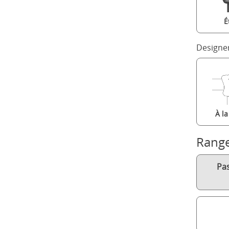
É
Designe
À l
Rang
Pa