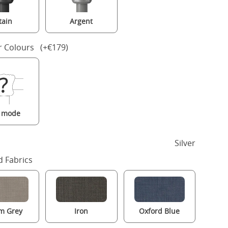
tain
Argent
r Colours (+€179)
a mode
Silver
 Fabrics
m Grey
Iron
Oxford Blue