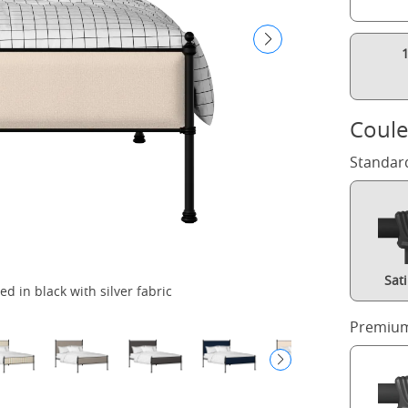
Coule
Standar
Sat
d in black with silver fabric
Premium