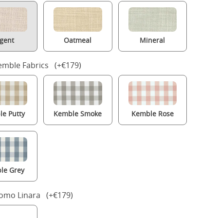
gent
Oatmeal
Mineral
mble Fabrics (+€179)
e Putty
Kemble Smoke
Kemble Rose
le Grey
Romo Linara (+€179)