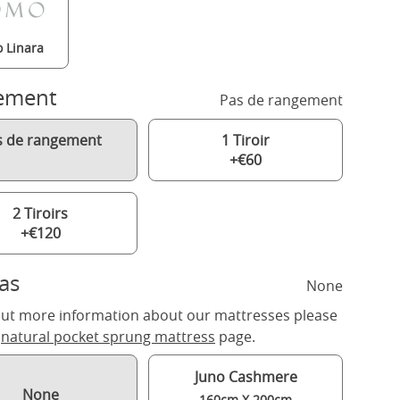
 Linara
ement
Pas de rangement
s de rangement
1 Tiroir
+€60
2 Tiroirs
+€120
as
None
out more information about our mattresses please
r
natural pocket sprung mattress
page.
Juno Cashmere
None
160cm X 200cm