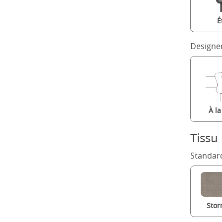
É
Designe
À l
Tissu
Standard
Stor