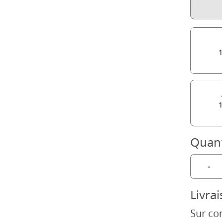
Quant
-
Livra
Sur co