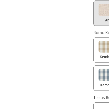
Ar
Romo Ke
Kembl
Kemb
Tissus 