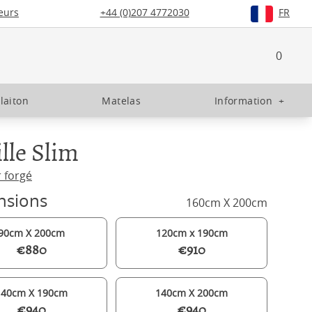
eurs
+44 (0)207 4772030
FR
0
 laiton
Matelas
Information
+
lle Slim
r forgé
nsions
160cm X 200cm
90cm X 200cm
120cm x 190cm
€880
€910
140cm X 190cm
140cm X 200cm
€940
€940