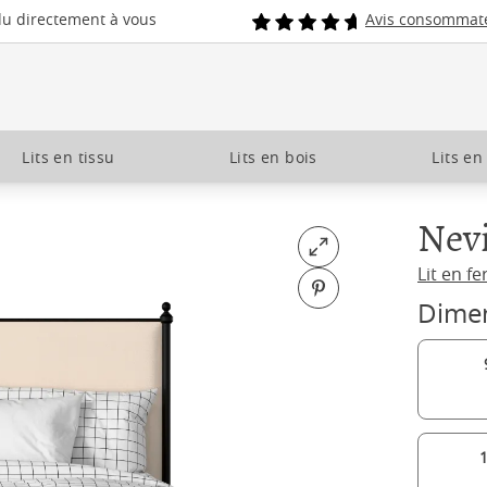
du directement à vous
Avis consommat
Lits en tissu
Lits en bois
Lits en
Nevi
Open fullscreen
Lit en fe
Pin on Pinterest
Dime