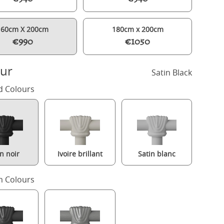
160cm X 200cm
180cm x 200cm
€990
€1050
ur
Satin Black
d Colours
in noir
Ivoire brillant
Satin blanc
Neville Slim iron/metal upholstered bed in black with silver fabric
 Colours