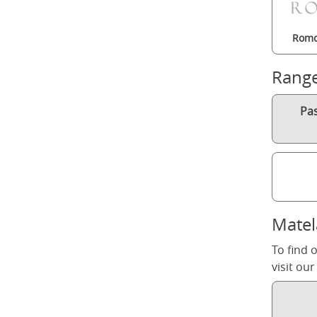
Romo
Rang
Pa
Matel
To find 
visit ou