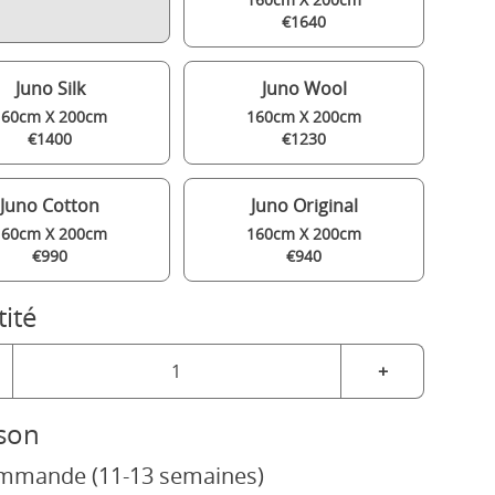
€1640
Juno Silk
Juno Wool
160cm X 200cm
160cm X 200cm
€1400
€1230
Juno Cotton
Juno Original
160cm X 200cm
160cm X 200cm
€990
€940
ité
+
ison
mmande (11-13 semaines)