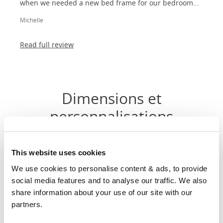
when we needed a new bed frame for our bedroom...
Michelle
Read full review
Dimensions et
personnalisations
Haut
Dimensions
Largeur
Longueur
This website uses cookies
de tê
We use cookies to personalise content & ads, to provide 
90cm X
social media features and to analyse our traffic. We also 
37"
83"
50"
200cm
share information about your use of our site with our 
partners.
120cm x
49"
80"
50"