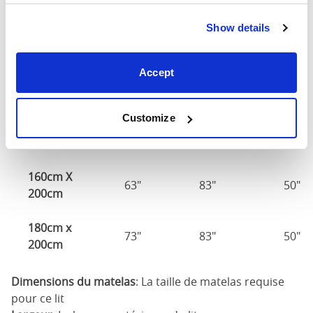
190cm
Show details
Dimensions du matelas
120c
Accept
140cm X
56"
80"
50"
190cm
Customize
140cm X
56"
83"
50"
200cm
160cm X
63"
83"
50"
200cm
180cm x
73"
83"
50"
200cm
Dimensions du matelas
: La taille de matelas requise
pour ce lit