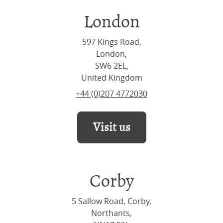
London
597 Kings Road,
London,
SW6 2EL,
United Kingdom
+44 (0)207 4772030
Visit us
Corby
5 Sallow Road, Corby,
Northants,