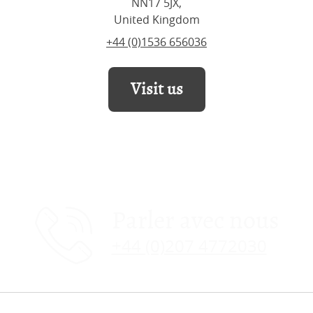
NN17 5JX,
United Kingdom
+44 (0)1536 656036
Visit us
Parler avec nous
+44 (0)207 4772030