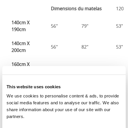
Dimensions du matelas
120c
140cm X
56"
79"
53"
190cm
140cm X
56"
82"
53"
200cm
160cm X
64"
82"
53"
200cm
180cm x
This website uses cookies
73"
82"
53"
200cm
We use cookies to personalise content & ads, to provide 
social media features and to analyse our traffic. We also 
Dimensions du matelas
: La taille de matelas requise
share information about your use of our site with our 
pour ce lit
partners.
Largeur
: La largeur extérieure du lit
Longueur
: La longueur extérieure du lit