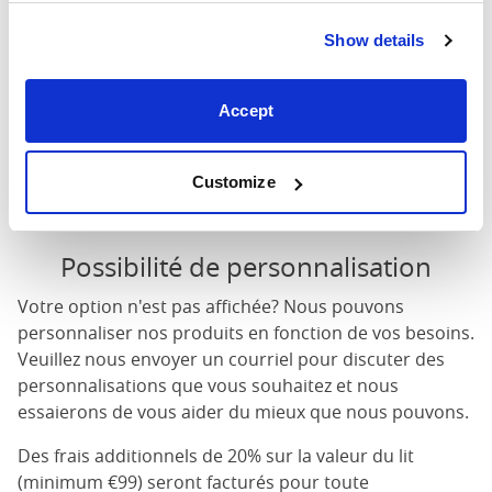
Hauteur de tête
: La hauteur maximale de la tête du lit
Show details
Hauteur du pied
: La hauteur maximale du pied du lit
Ces dimensions sont les dimensions extérieures du
Accept
cadre de lit. Il peut y avoir une variation de jusqu'à un
pouce sur les dimensions indiquées ici. Veuillez nous
contacter pour connaître les dimensions exactes de
Customize
nos lits.
Possibilité de personnalisation
Votre option n'est pas affichée? Nous pouvons
personnaliser nos produits en fonction de vos besoins.
Veuillez nous envoyer un courriel pour discuter des
personnalisations que vous souhaitez et nous
essaierons de vous aider du mieux que nous pouvons.
Des frais additionnels de 20% sur la valeur du lit
(minimum €99) seront facturés pour toute