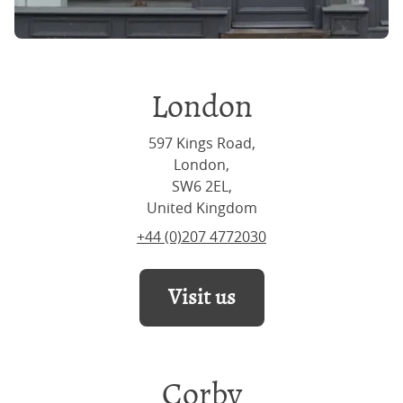
London
597 Kings Road,
London,
SW6 2EL,
United Kingdom
+44 (0)207 4772030
Visit us
Corby