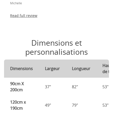
Michelle
Read full review
Dimensions et
personnalisations
Haut
Dimensions
Largeur
Longueur
de tê
90cm X
37"
82"
53"
200cm
120cm x
49"
79"
53"
190cm