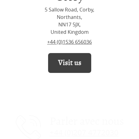
5 Sallow Road, Corby,
Northants,
NN17 5JX,
United Kingdom
+44 (0)1536 656036
Visit us
Parler avec nous
+44 (0)207 4772030