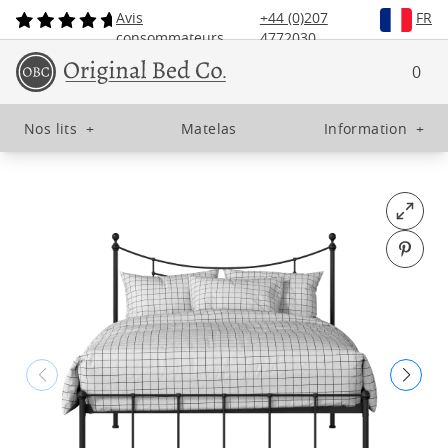
Avis
+44 (0)207
FR
consommateurs
4772030
0
Nos lits
+
Matelas
Information
+
Open fu
Pin o