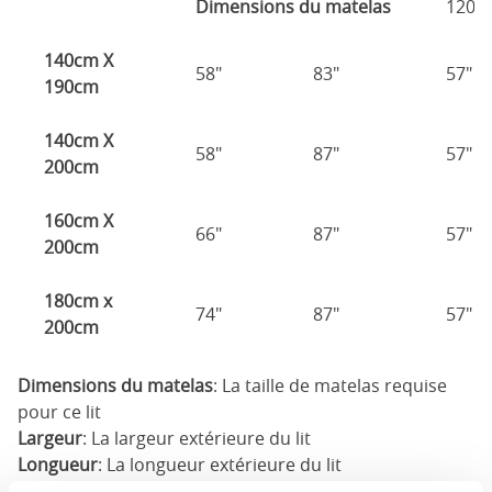
Dimensions du matelas
120c
140cm X
58"
83"
57"
190cm
140cm X
58"
87"
57"
200cm
160cm X
66"
87"
57"
200cm
180cm x
74"
87"
57"
200cm
Dimensions du matelas
: La taille de matelas requise
pour ce lit
Largeur
: La largeur extérieure du lit
Longueur
: La longueur extérieure du lit
Hauteur de tête
: La hauteur maximale de la tête du lit