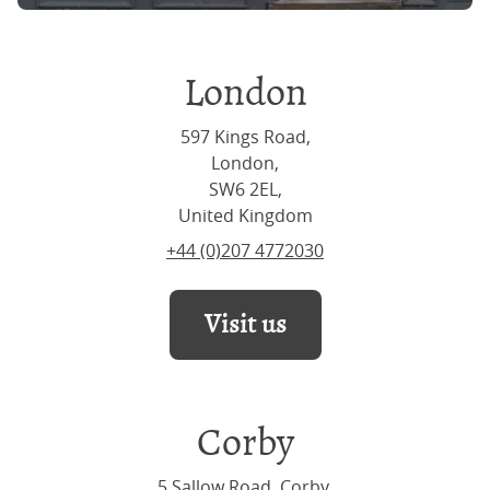
London
597 Kings Road,
London,
SW6 2EL,
United Kingdom
+44 (0)207 4772030
Visit us
Corby
5 Sallow Road, Corby,