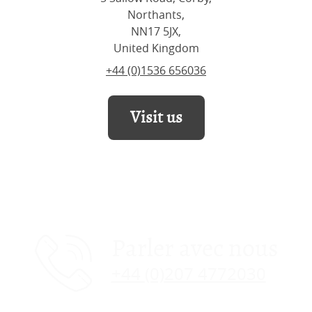
Northants,
NN17 5JX,
United Kingdom
+44 (0)1536 656036
Visit us
Parler avec nous
+44 (0)207 4772030