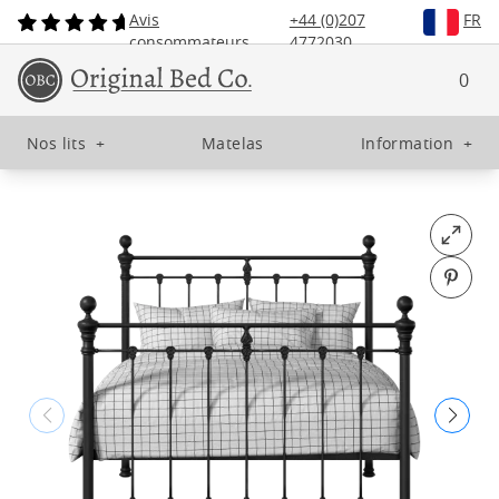
Avis
+44 (0)207
FR
consommateurs
4772030
0
Nos lits
+
Matelas
Information
+
Open fu
Pin o