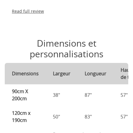
Read full review
Dimensions et
personnalisations
Haut
Dimensions
Largeur
Longueur
de tê
90cm X
38"
87"
57"
200cm
120cm x
50"
83"
57"
190cm