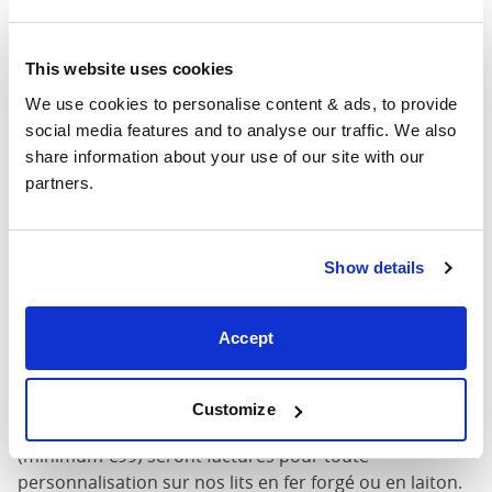
Hauteur du pied
: La hauteur maximale du pied du lit
Ces dimensions sont les dimensions extérieures du
This website uses cookies
cadre de lit. Il peut y avoir une variation de jusqu'à un
We use cookies to personalise content & ads, to provide 
pouce sur les dimensions indiquées ici. Veuillez nous
social media features and to analyse our traffic. We also 
contacter pour connaître les dimensions exactes de
share information about your use of our site with our 
nos lits.
partners.
Possibilité de personnalisation
Show details
Votre option n'est pas affichée? Nous pouvons
personnaliser nos produits en fonction de vos besoins.
Veuillez nous envoyer un courriel pour discuter des
Accept
personnalisations que vous souhaitez et nous
essaierons de vous aider du mieux que nous pouvons.
Customize
Des frais additionnels de 20% sur la valeur du lit
(minimum €99) seront facturés pour toute
personnalisation sur nos lits en fer forgé ou en laiton.