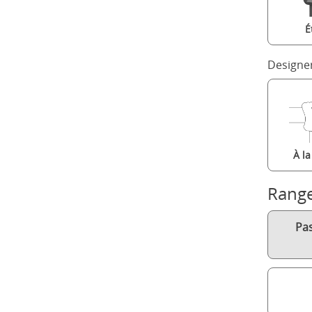
É
Designe
À l
Rang
Pa