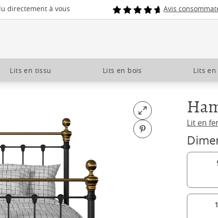
du directement à vous
Avis consommat
Lits en tissu
Lits en bois
Lits en
Ham
Open fullscreen
Lit en fe
Pin on Pinterest
Dime