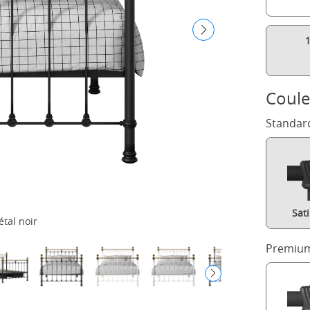
Coule
Standar
Sat
étal noir
Premium