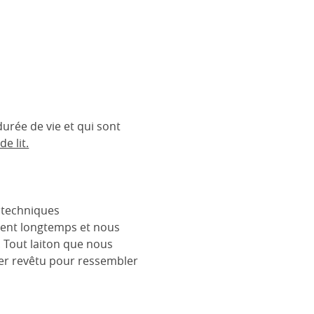
urée de vie et qui sont
e lit.
s techniques
urent longtemps et nous
. Tout laiton que nous
cier revêtu pour ressembler