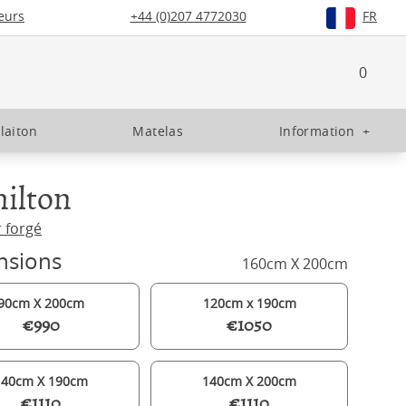
eurs
+44 (0)207 4772030
FR
0
 laiton
Matelas
Information
+
ilton
r forgé
nsions
160cm X 200cm
90cm X 200cm
120cm x 190cm
€990
€1050
140cm X 190cm
140cm X 200cm
€1110
€1110