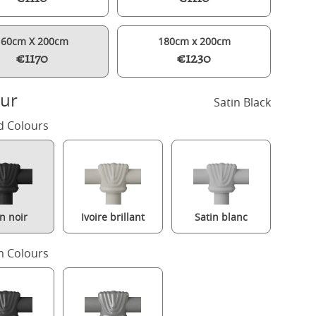
160cm X 200cm
180cm x 200cm
€1170
€1230
ur
Satin Black
d Colours
in noir
Ivoire brillant
Satin blanc
Hamilton lit en métal noir avec matelas
 Colours