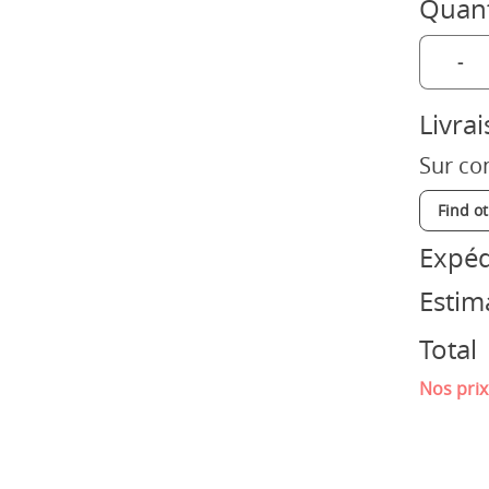
Quant
-
Livra
Sur co
Find o
Expéd
Estim
Total
Nos prix