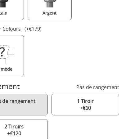
tain
Argent
r Colours (+€179)
a mode
ement
Pas de rangement
s de rangement
1 Tiroir
+€60
2 Tiroirs
+€120