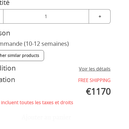
ité
+
ison
mmande (10-12 semaines)
ther similar products
ition
Voir les détails
ation
FREE SHIPPING
€
1170
 incluent toutes les taxes et droits
Ajouter au panier