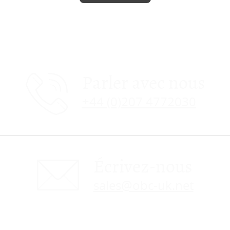
Parler avec nous
+44 (0)207 4772030
Écrivez-nous
sales@obc-uk.net