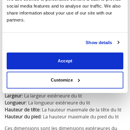
190cm
social media features and to analyse our traffic. We also 
share information about your use of our site with our 
140cm X
partners.
57"
82"
53"
200cm
160cm X
65"
82"
53"
Show details
200cm
180cm x
Accept
73"
82"
53"
200cm
Customize
Dimensions du matelas
: La taille de matelas requise
pour ce lit
Largeur
: La largeur extérieure du lit
Longueur
: La longueur extérieure du lit
Hauteur de tête
: La hauteur maximale de la tête du lit
Hauteur du pied
: La hauteur maximale du pied du lit
Ces dimensions sont les dimensions extérieures du