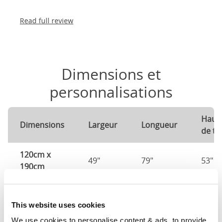
Read full review
Dimensions et
personnalisations
Haut
Dimensions
Largeur
Longueur
de tê
120cm x
49"
79"
53"
190cm
Dimensions du matelas
120c
This website uses cookies
140cm X
57"
79"
53"
We use cookies to personalise content & ads, to provide 