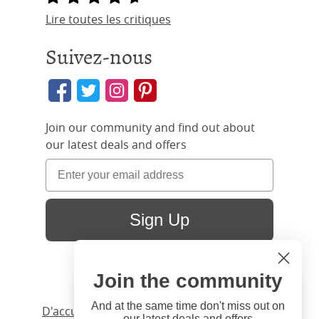
Lire toutes les critiques
Suivez-nous
Join our community and find out about
our latest deals and offers
Sign Up
Join the community
Hi
Close
You're visiting us from United
And at the same time don't miss out on
D'accueil
/ Produits /
Lit
/
Fer Forge
/ Clarina
our latest deals and offers