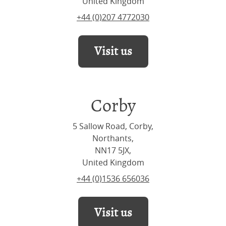
United Kingdom
+44 (0)207 4772030
Visit us
Corby
5 Sallow Road, Corby,
Northants,
NN17 5JX,
United Kingdom
+44 (0)1536 656036
Visit us