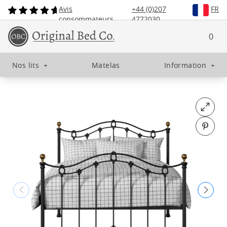
Avis
+44 (0)207
FR
consommateurs
4772030
0
Nos lits
+
Matelas
Information
+
Open fu
Pin o