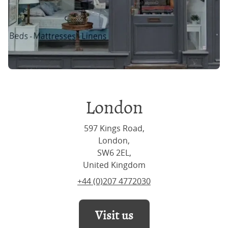
London
597 Kings Road,
London,
SW6 2EL,
United Kingdom
+44 (0)207 4772030
Visit us