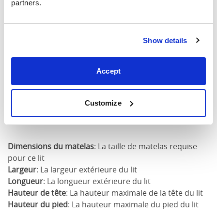
140cm X
partners.
57"
79"
52"
190cm
140cm X
Show details
57"
82"
52"
200cm
Accept
160cm X
65"
82"
52"
200cm
Customize
180cm x
73"
82"
52"
200cm
Dimensions du matelas
: La taille de matelas requise
pour ce lit
Largeur
: La largeur extérieure du lit
Longueur
: La longueur extérieure du lit
Hauteur de tête
: La hauteur maximale de la tête du lit
Hauteur du pied
: La hauteur maximale du pied du lit