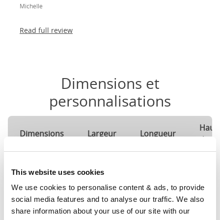
Michelle
Read full review
Dimensions et
personnalisations
Haut
Dimensions
Largeur
Longueur
de tê
120cm x
49"
79"
52"
This website uses cookies
190cm
We use cookies to personalise content & ads, to provide 
Dimensions du matelas
120c
social media features and to analyse our traffic. We also 
share information about your use of our site with our 