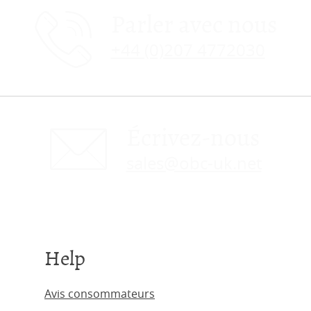
Parler avec nous
+44 (0)207 4772030
Écrivez-nous
sales@obc-uk.net
Help
Avis consommateurs