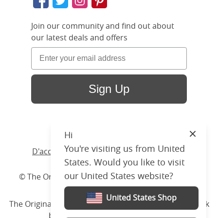
Join our community and find out about
our latest deals and offers
Sign Up
Hi
Close
You're visiting us from United
D'accueil
/ Produits /
Lit
/
Fer Forge
/ Carie
States. Would you like to visit
our United States website?
© The Original Bedstead Co. (2026) Company No.
03662796 VAT No. 726 3896 02
United States Shop
The Original Bed Co.
is rated
4.8
stars by Reviews.co.uk
based on
2274
merchant reviews