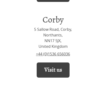
Corby
5 Sallow Road, Corby,
Northants,
NN17 5JX,
United Kingdom
+44 (0)1536 656036
Visit us