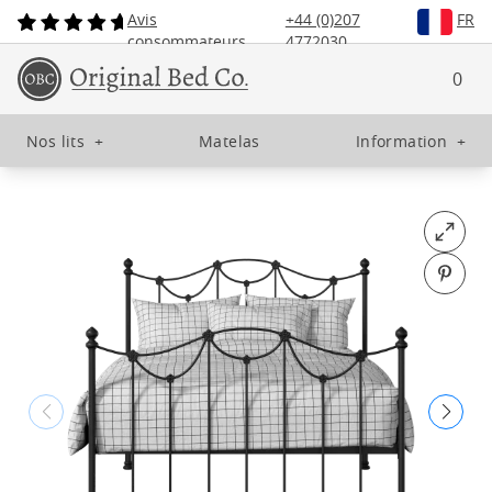
Avis
+44 (0)207
FR
consommateurs
4772030
0
Nos lits
+
Matelas
Information
+
Open fu
Pin o