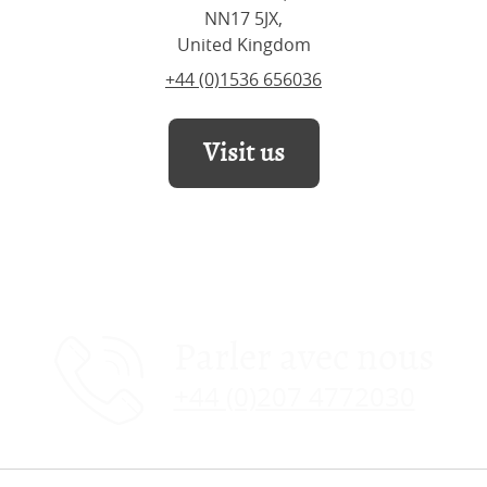
NN17 5JX,
United Kingdom
+44 (0)1536 656036
Visit us
Parler avec nous
+44 (0)207 4772030