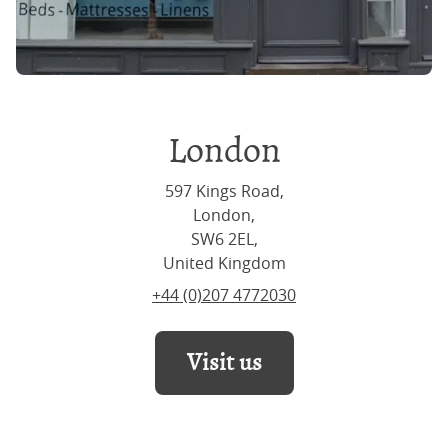
London
597 Kings Road,
London,
SW6 2EL,
United Kingdom
+44 (0)207 4772030
Visit us