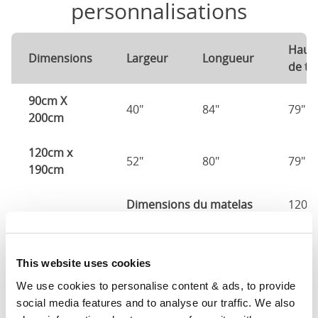
personnalisations
Haut
Dimensions
Largeur
Longueur
de tê
90cm X
40"
84"
79"
200cm
120cm x
52"
80"
79"
190cm
Dimensions du matelas
120c
140cm X
60"
80"
79"
190cm
This website uses cookies
We use cookies to personalise content & ads, to provide 
140cm X
60"
84"
79"
social media features and to analyse our traffic. We also 
200cm