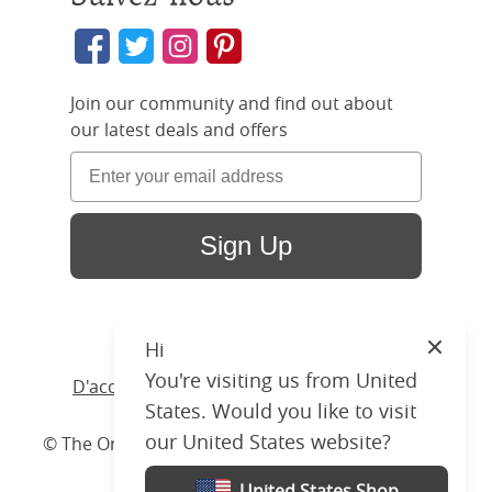
Join our community and find out about
our latest deals and offers
Sign Up
Hi
Close
You're visiting us from United
D'accueil
/ Produits /
Lit
/
Bois
/ Wilde Slim
States. Would you like to visit
our United States website?
© The Original Bedstead Co. (2026) Company No.
03662796 VAT No. 726 3896 02
United States Shop