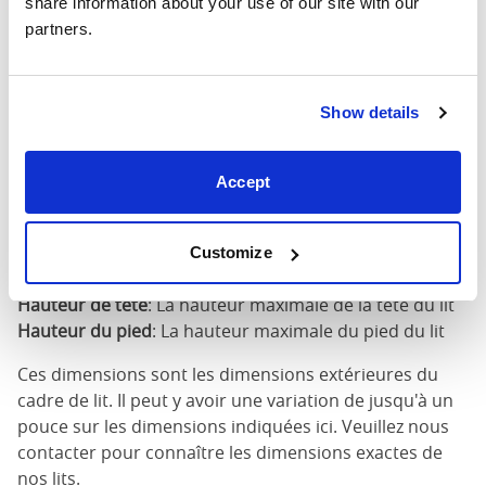
share information about your use of our site with our 
partners.
160cm X
68"
84"
79"
200cm
Show details
180cm x
76"
84"
79"
200cm
Accept
Dimensions du matelas
: La taille de matelas requise
pour ce lit
Largeur
: La largeur extérieure du lit
Customize
Longueur
: La longueur extérieure du lit
Hauteur de tête
: La hauteur maximale de la tête du lit
Hauteur du pied
: La hauteur maximale du pied du lit
Ces dimensions sont les dimensions extérieures du
cadre de lit. Il peut y avoir une variation de jusqu'à un
pouce sur les dimensions indiquées ici. Veuillez nous
contacter pour connaître les dimensions exactes de
nos lits.