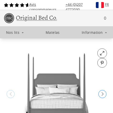
Avis
+44 (0)207
FR
consommateurs
4772030
0
Nos lits
+
Matelas
Information
+
Open fu
Pin o