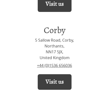
Visit us
Corby
5 Sallow Road, Corby,
Northants,
NN17 5JX,
United Kingdom
+44 (0)1536 656036
Visit us