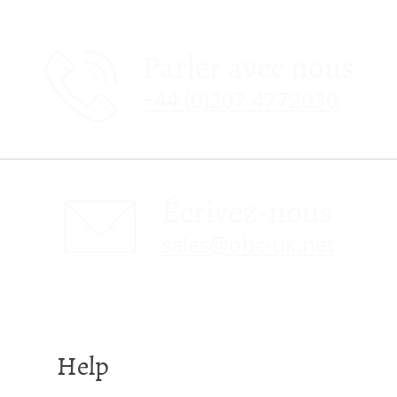
Parler avec nous
+44 (0)207 4772030
Écrivez-nous
sales@obc-uk.net
Help