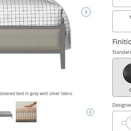
Finiti
Standar
G
tered bed in grey with silver fabric
T
Designe