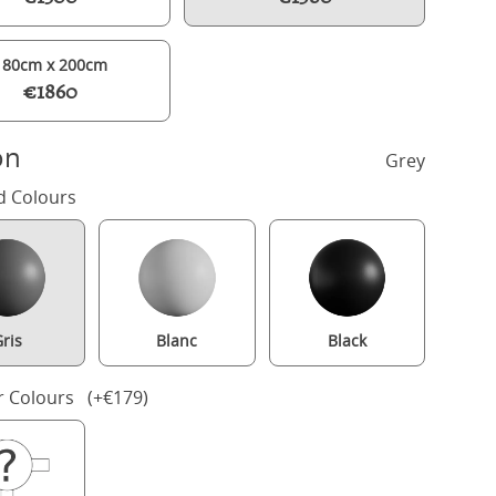
180cm x 200cm
€1860
on
Grey
d Colours
ris
Blanc
Black
ennyson Upholstered wood upholstered bed in grey with silver fabr
r Colours (+€179)