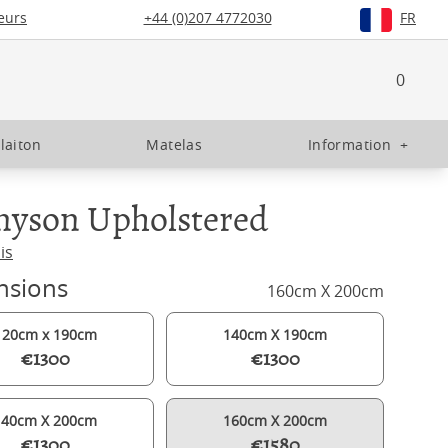
eurs
+44 (0)207 4772030
FR
0
 laiton
Matelas
Information
+
nyson Upholstered
is
nsions
160cm X 200cm
120cm x 190cm
140cm X 190cm
€1300
€1300
140cm X 200cm
160cm X 200cm
€1300
€1580