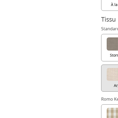
À l
Tissu
Standard
Stor
Ar
Romo Ke