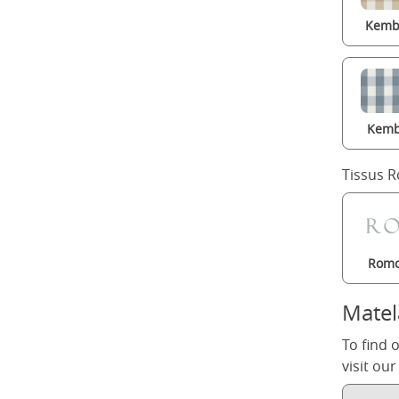
Kembl
Kemb
Tissus 
Romo
Matel
To find 
visit ou