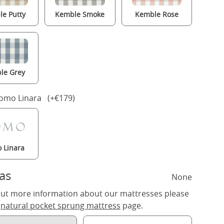
e Putty
Kemble Smoke
Kemble Rose
le Grey
Romo Linara (+€179)
 Linara
as
None
out more information about our mattresses please
r
natural pocket sprung mattress
page.