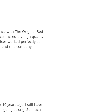
ce with The Original Bed
cts incredibly high quality
vices worked perfectly as
mmend this company.
 10 years ago, I still have
till going strong. So much