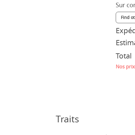
Sur co
Find o
Expéd
Estim
Total
Nos prix
Traits