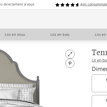
du directement à vous
Avis consommat
Lits en tissu
Lits en bois
Lits en
Ten
Open fullscreen
Lit en bo
Pin on Pinterest
Dime