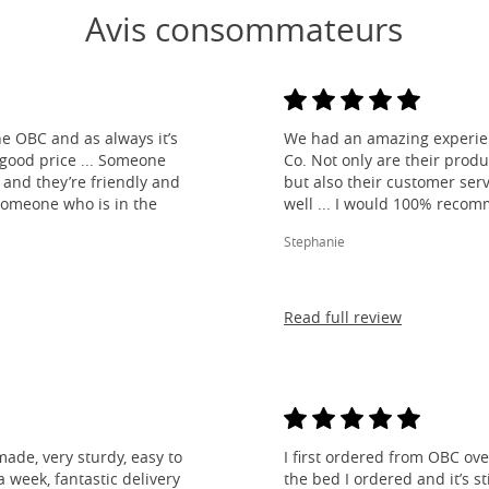
Avis consommateurs
e OBC and as always it’s
We had an amazing experien
 good price ... Someone
Co. Not only are their produ
and they’re friendly and
but also their customer ser
 someone who is in the
well ... I would 100% reco
Stephanie
Read full review
made, very sturdy, easy to
I first ordered from OBC over
 week, fantastic delivery
the bed I ordered and it’s s