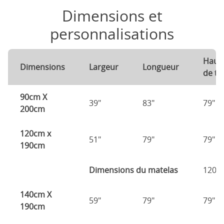
Dimensions et
personnalisations
Haut
Dimensions
Largeur
Longueur
de tê
90cm X
39"
83"
79"
200cm
120cm x
51"
79"
79"
190cm
Dimensions du matelas
120c
140cm X
59"
79"
79"
190cm