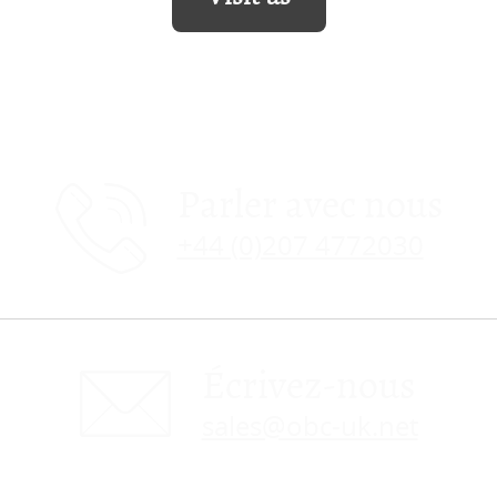
Parler avec nous
+44 (0)207 4772030
Écrivez-nous
sales@obc-uk.net