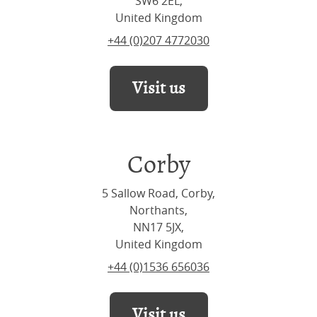
SW6 2EL,
United Kingdom
+44 (0)207 4772030
Visit us
Corby
5 Sallow Road, Corby,
Northants,
NN17 5JX,
United Kingdom
+44 (0)1536 656036
Visit us