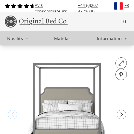
Avis
+44 (0)207
FR
consommateurs
4772030
0
Nos lits
+
Matelas
Information
+
Open fu
Pin o