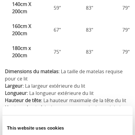
140cm X
59"
83"
79"
200cm
160cm X
67"
83"
79"
200cm
180cm x
75"
83"
79"
200cm
Dimensions du matelas
: La taille de matelas requise
pour ce lit
Largeur
: La largeur extérieure du lit
Longueur
: La longueur extérieure du lit
Hauteur de tête
: La hauteur maximale de la tête du lit
Hauteur du pied
: La hauteur maximale du pied du lit
Ces dimensions sont les dimensions extérieures du
cadre de lit. Il peut y avoir une variation de jusqu'à un
This website uses cookies
pouce sur les dimensions indiquées ici. Veuillez nous