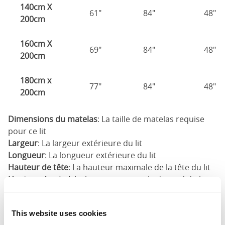
140cm X
61"
84"
48"
200cm
160cm X
69"
84"
48"
200cm
180cm x
77"
84"
48"
200cm
Dimensions du matelas
: La taille de matelas requise
pour ce lit
Largeur
: La largeur extérieure du lit
Longueur
: La longueur extérieure du lit
Hauteur de tête
: La hauteur maximale de la tête du lit
Hauteur du pied
: La hauteur maximale du pied du lit
Ces dimensions sont les dimensions extérieures du
cadre de lit. Il peut y avoir une variation de jusqu'à un
This website uses cookies
pouce sur les dimensions indiquées ici. Veuillez nous