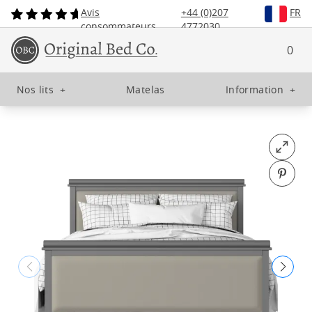
Avis
+44 (0)207
FR
consommateurs
4772030
0
Nos lits
+
Matelas
Information
+
Open fu
Pin o