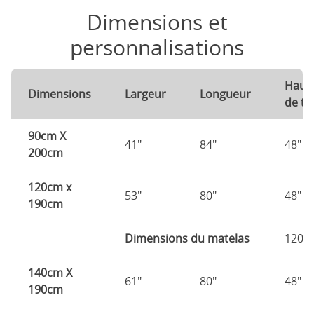
Dimensions et
personnalisations
Haut
Dimensions
Largeur
Longueur
de tê
90cm X
41"
84"
48"
200cm
120cm x
53"
80"
48"
190cm
Dimensions du matelas
120c
140cm X
61"
80"
48"
190cm