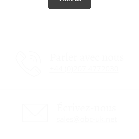
Parler avec nous
+44 (0)207 4772030
Écrivez-nous
sales@obc-uk.net