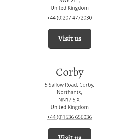
SW6 2EL,
United Kingdom
+44 (0)207 4772030
Visit us
Corby
5 Sallow Road, Corby,
Northants,
NN17 5JX,
United Kingdom
+44 (0)1536 656036
Visit us