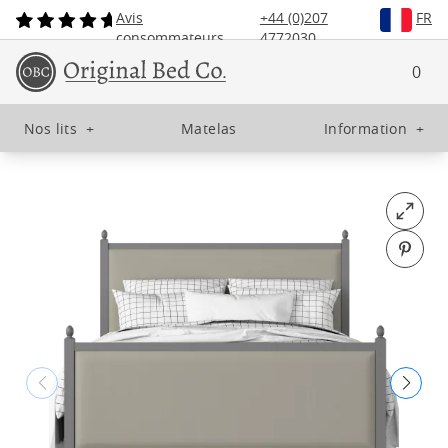
Avis
+44 (0)207
FR
consommateurs
4772030
0
Nos lits
+
Matelas
Information
+
Open fu
Pin o