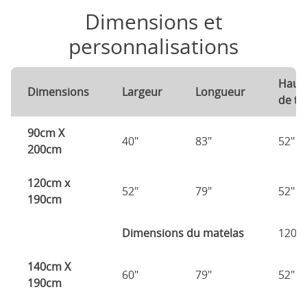
Dimensions et
personnalisations
Haut
Dimensions
Largeur
Longueur
de tê
90cm X
40"
83"
52"
200cm
120cm x
52"
79"
52"
190cm
Dimensions du matelas
120c
140cm X
60"
79"
52"
190cm