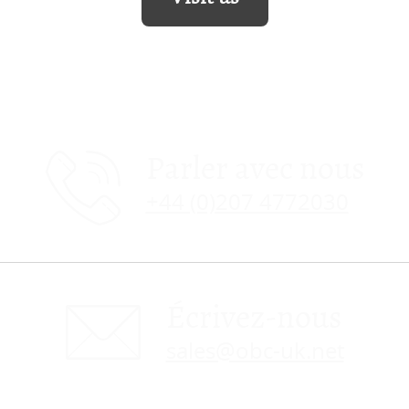
Parler avec nous
+44 (0)207 4772030
Écrivez-nous
sales@obc-uk.net