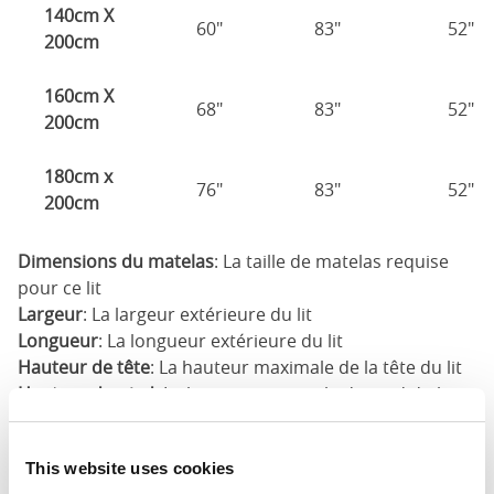
140cm X
60"
83"
52"
200cm
160cm X
68"
83"
52"
200cm
180cm x
76"
83"
52"
200cm
Dimensions du matelas
: La taille de matelas requise
pour ce lit
Largeur
: La largeur extérieure du lit
Longueur
: La longueur extérieure du lit
Hauteur de tête
: La hauteur maximale de la tête du lit
Hauteur du pied
: La hauteur maximale du pied du lit
Ces dimensions sont les dimensions extérieures du
cadre de lit. Il peut y avoir une variation de jusqu'à un
This website uses cookies
pouce sur les dimensions indiquées ici. Veuillez nous