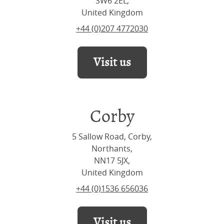
SW6 2EL,
United Kingdom
+44 (0)207 4772030
Visit us
Corby
5 Sallow Road, Corby,
Northants,
NN17 5JX,
United Kingdom
+44 (0)1536 656036
Visit us