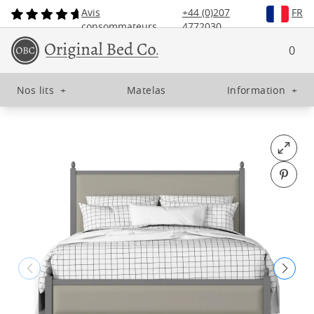
Avis
+44 (0)207
FR
consommateurs
4772030
0
Nos lits
+
Matelas
Information
+
Open fu
Pin o