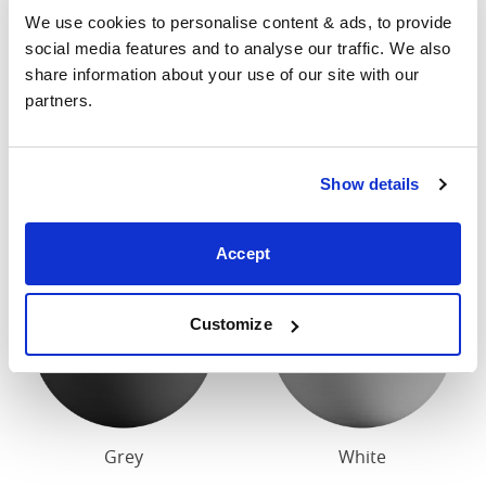
contacter pour connaître les dimensions exactes de
We use cookies to personalise content & ads, to provide 
nos lits.
social media features and to analyse our traffic. We also 
share information about your use of our site with our 
partners.
Finition
Notre finition en bois standard est cerise foncée ou
Show details
blanche.
Accept
Customize
Grey
White