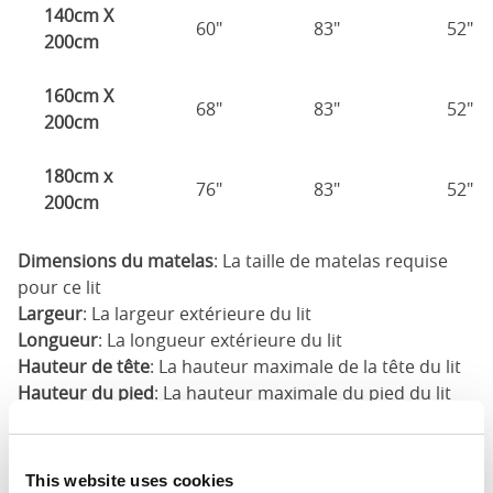
140cm X
60"
83"
52"
200cm
160cm X
68"
83"
52"
200cm
180cm x
76"
83"
52"
200cm
Dimensions du matelas
: La taille de matelas requise
pour ce lit
Largeur
: La largeur extérieure du lit
Longueur
: La longueur extérieure du lit
Hauteur de tête
: La hauteur maximale de la tête du lit
Hauteur du pied
: La hauteur maximale du pied du lit
Ces dimensions sont les dimensions extérieures du
cadre de lit. Il peut y avoir une variation de jusqu'à un
This website uses cookies
pouce sur les dimensions indiquées ici. Veuillez nous