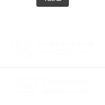
Parler avec nous
+44 (0)207 4772030
Écrivez-nous
sales@obc-uk.net