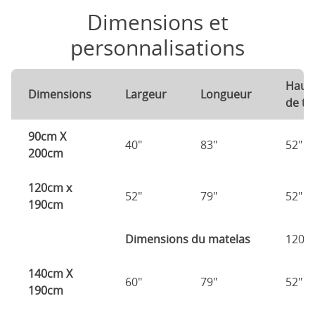
Dimensions et
personnalisations
Haut
Dimensions
Largeur
Longueur
de tê
90cm X
40"
83"
52"
200cm
120cm x
52"
79"
52"
190cm
Dimensions du matelas
120c
140cm X
60"
79"
52"
190cm