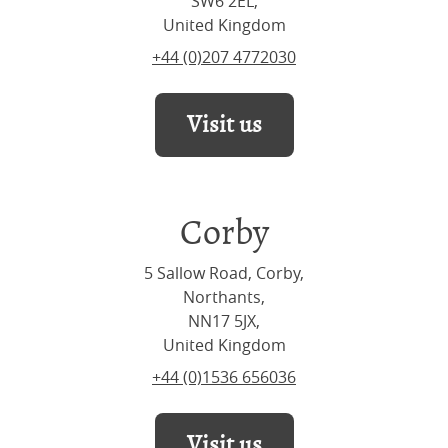
SW6 2EL,
United Kingdom
+44 (0)207 4772030
Visit us
Corby
5 Sallow Road, Corby,
Northants,
NN17 5JX,
United Kingdom
+44 (0)1536 656036
Visit us