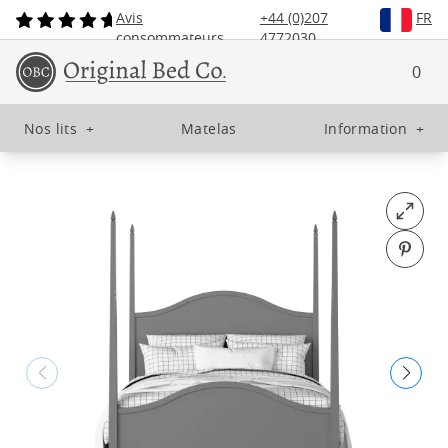
Avis
+44 (0)207
FR
consommateurs
4772030
0
Nos lits
+
Matelas
Information
+
Open fu
Pin o