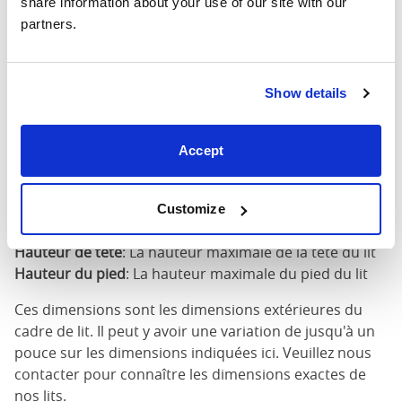
share information about your use of our site with our 
partners.
160cm X
68"
84"
79"
200cm
Show details
180cm x
76"
84"
79"
200cm
Accept
Dimensions du matelas
: La taille de matelas requise
pour ce lit
Largeur
: La largeur extérieure du lit
Customize
Longueur
: La longueur extérieure du lit
Hauteur de tête
: La hauteur maximale de la tête du lit
Hauteur du pied
: La hauteur maximale du pied du lit
Ces dimensions sont les dimensions extérieures du
cadre de lit. Il peut y avoir une variation de jusqu'à un
pouce sur les dimensions indiquées ici. Veuillez nous
contacter pour connaître les dimensions exactes de
nos lits.