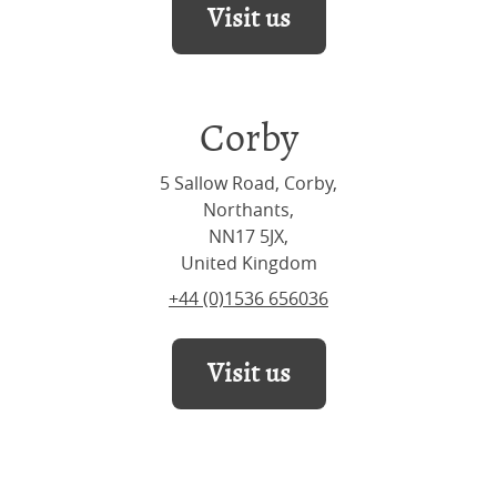
Visit us
Corby
5 Sallow Road, Corby,
Northants,
NN17 5JX,
United Kingdom
+44 (0)1536 656036
Visit us