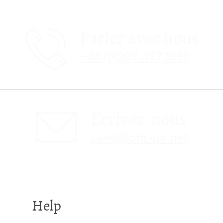
Parler avec nous
+44 (0)207 4772030
Écrivez-nous
sales@obc-uk.net
Help