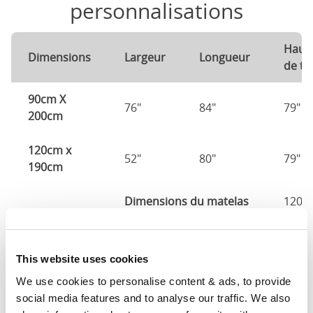
personnalisations
Haut
Dimensions
Largeur
Longueur
de tê
90cm X
76"
84"
79"
200cm
120cm x
52"
80"
79"
190cm
Dimensions du matelas
120c
140cm X
76"
80"
79"
190cm
This website uses cookies
We use cookies to personalise content & ads, to provide 
140cm X
80"
84"
79"
social media features and to analyse our traffic. We also 
200cm