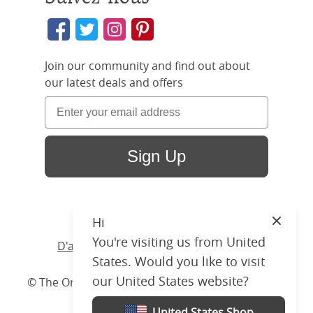
Join our community and find out about
our latest deals and offers
Sign Up
Hi
Close
You're visiting us from United
D'accueil
/ Produits /
Lit
/
Bois
/ Larkin
States. Would you like to visit
our United States website?
© The Original Bedstead Co. (2026) Company No.
03662796 VAT No. 726 3896 02
United States Shop