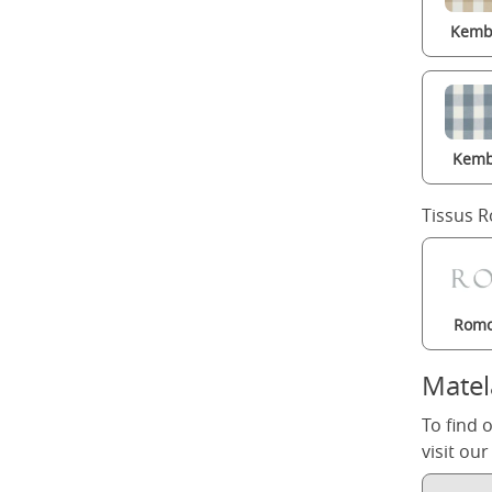
Kembl
Kemb
Tissus 
Romo
Matel
To find 
visit ou