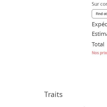
Sur co
Find o
Expéd
Estim
Total
Nos prix
Traits