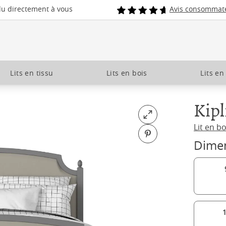
du directement à vous
Avis consommat
Lits en tissu
Lits en bois
Lits en
Kipl
Open fullscreen
Lit en bo
Pin on Pinterest
Dime