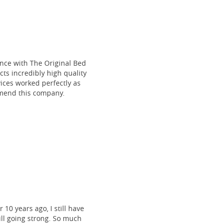
ce with The Original Bed
cts incredibly high quality
vices worked perfectly as
mmend this company.
 10 years ago, I still have
till going strong. So much