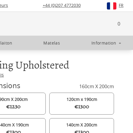
eurs
+44 (0)207 4772030
FR
0
 laiton
Matelas
Information
+
ing Upholstered
is
nsions
160cm X 200cm
90cm X 200cm
120cm x 190cm
€1230
€1300
140cm X 190cm
140cm X 200cm
€1300
€1300