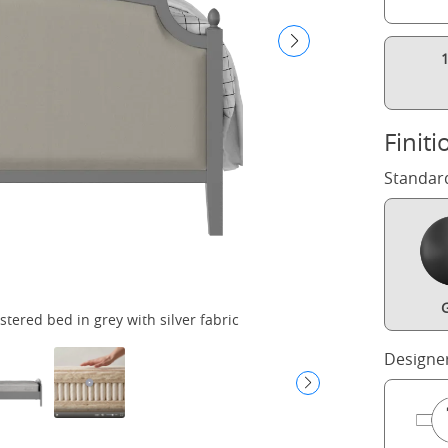
Finiti
Standar
G
ered bed in grey with silver fabric
Designe