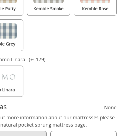
e Putty
Kemble Smoke
Kemble Rose
le Grey
Romo Linara (+€179)
 Linara
as
None
out more information about our mattresses please
r
natural pocket sprung mattress
page.