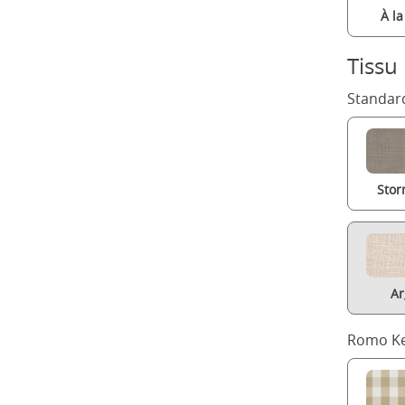
À l
Tissu
Standard
Stor
Ar
Romo Ke