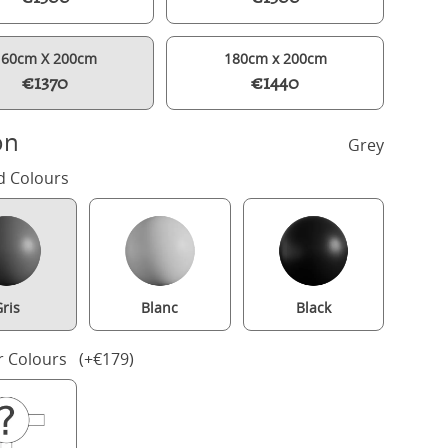
160cm X 200cm
180cm x 200cm
€1370
€1440
on
Grey
d Colours
ris
Blanc
Black
Kipling Upholstered wood upholstered bed in grey with silver fabri
r Colours (+€179)