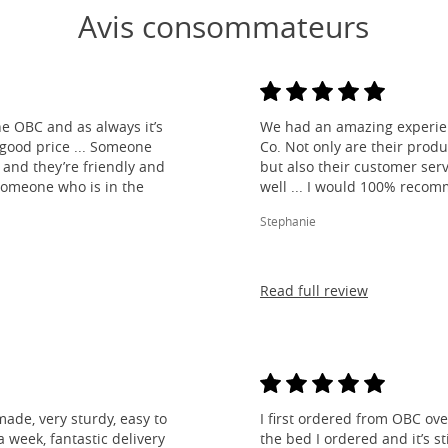
Avis consommateurs
e OBC and as always it’s
We had an amazing experien
 good price ... Someone
Co. Not only are their produ
and they’re friendly and
but also their customer ser
 someone who is in the
well ... I would 100% reco
Stephanie
Read full review
made, very sturdy, easy to
I first ordered from OBC over
 week, fantastic delivery
the bed I ordered and it’s s