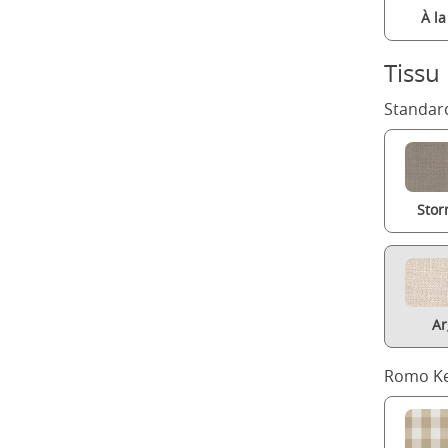
À l
Tissu
Standard
Stor
Ar
Romo Ke