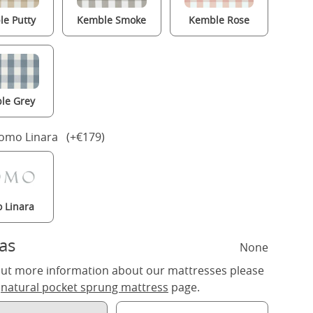
e Putty
Kemble Smoke
Kemble Rose
le Grey
Romo Linara (+€179)
 Linara
as
None
out more information about our mattresses please
r
natural pocket sprung mattress
page.