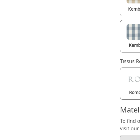
Kembl
Kemb
Tissus 
Romo
Matel
To find 
visit ou