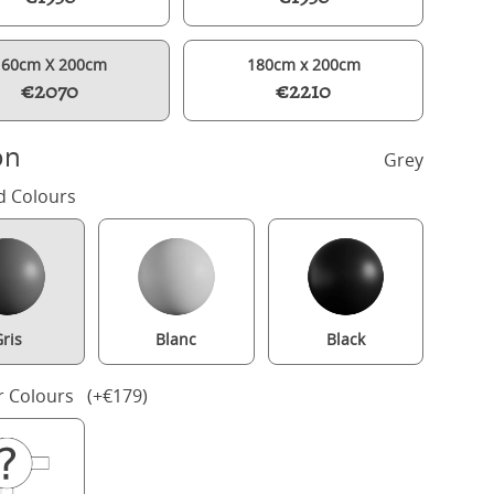
160cm X 200cm
180cm x 200cm
€2070
€2210
on
Grey
d Colours
ris
Blanc
Black
ridge Slim Upholstered wood upholstered bed in grey with silver f
r Colours (+€179)