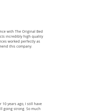
ce with The Original Bed
cts incredibly high quality
vices worked perfectly as
mmend this company.
 10 years ago, I still have
till going strong. So much