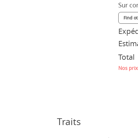
Sur co
Find o
Expéd
Estim
Total
Nos prix
Traits