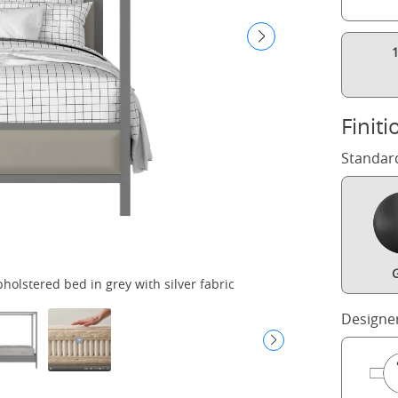
Finiti
Standar
G
olstered bed in grey with silver fabric
Cole
Designe