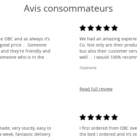
Avis consommateurs
e OBC and as always it’s
We had an amazing experien
 good price ... Someone
Co. Not only are their produ
and they’re friendly and
but also their customer ser
 someone who is in the
well ... I would 100% reco
Stephanie
Read full review
made, very sturdy, easy to
I first ordered from OBC over
 week, fantastic delivery
the bed I ordered and it’s s