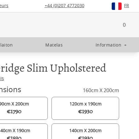
eurs
+44 (0)207 4772030
FR
0
 laiton
Matelas
Information
+
ridge Slim Upholstered
is
nsions
160cm X 200cm
90cm X 200cm
120cm x 190cm
€1790
€1930
140cm X 190cm
140cm X 200cm
€1930
€1930