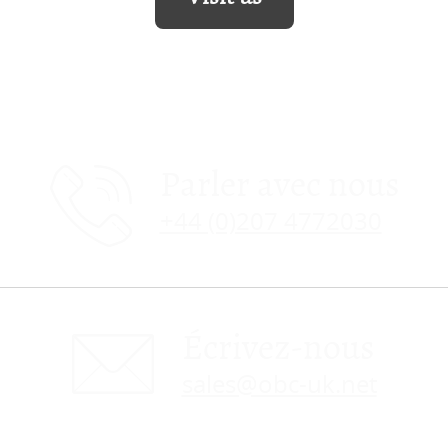
Parler avec nous
+44 (0)207 4772030
Écrivez-nous
sales@obc-uk.net