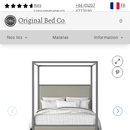
Avis
+44 (0)207
FR
consommateurs
4772030
0
Nos lits
+
Matelas
Information
+
Open fu
Pin o