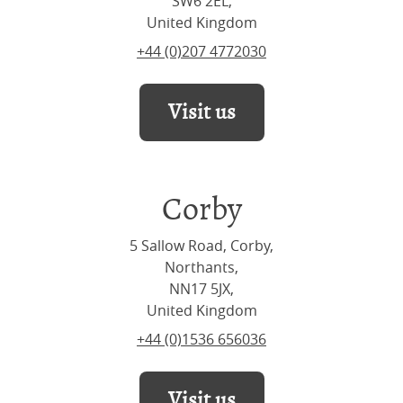
SW6 2EL,
United Kingdom
+44 (0)207 4772030
Visit us
Corby
5 Sallow Road, Corby,
Northants,
NN17 5JX,
United Kingdom
+44 (0)1536 656036
Visit us