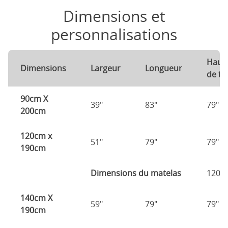
Dimensions et
personnalisations
Haut
Dimensions
Largeur
Longueur
de tê
90cm X
39"
83"
79"
200cm
120cm x
51"
79"
79"
190cm
Dimensions du matelas
120c
140cm X
59"
79"
79"
190cm