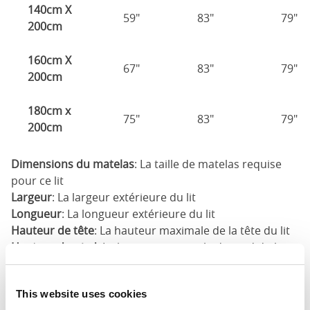
140cm X
59"
83"
79"
200cm
160cm X
67"
83"
79"
200cm
180cm x
75"
83"
79"
200cm
Dimensions du matelas
: La taille de matelas requise
pour ce lit
Largeur
: La largeur extérieure du lit
Longueur
: La longueur extérieure du lit
Hauteur de tête
: La hauteur maximale de la tête du lit
Hauteur du pied
: La hauteur maximale du pied du lit
Ces dimensions sont les dimensions extérieures du
cadre de lit. Il peut y avoir une variation de jusqu'à un
This website uses cookies
pouce sur les dimensions indiquées ici. Veuillez nous