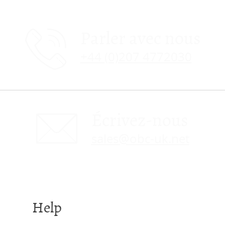
Parler avec nous
+44 (0)207 4772030
Écrivez-nous
sales@obc-uk.net
Help