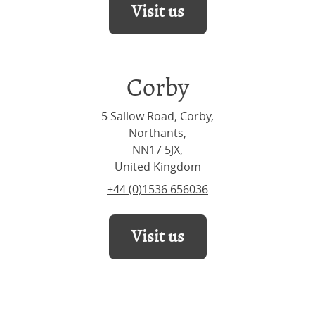
Visit us
Corby
5 Sallow Road, Corby,
Northants,
NN17 5JX,
United Kingdom
+44 (0)1536 656036
Visit us