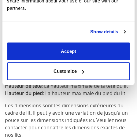
share information about your use of our site with our 
partners.
160cm X
67"
83"
79"
200cm
Show details
180cm x
75"
83"
79"
200cm
Accept
Dimensions du matelas
: La taille de matelas requise
pour ce lit
Largeur
: La largeur extérieure du lit
Customize
Longueur
: La longueur extérieure du lit
Hauteur de tête
: La hauteur maximale de la tête du lit
Hauteur du pied
: La hauteur maximale du pied du lit
Ces dimensions sont les dimensions extérieures du
cadre de lit. Il peut y avoir une variation de jusqu'à un
pouce sur les dimensions indiquées ici. Veuillez nous
contacter pour connaître les dimensions exactes de
nos lits.