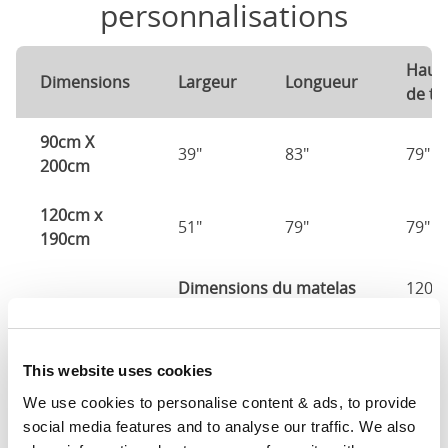
personnalisations
Haut
Dimensions
Largeur
Longueur
de tê
90cm X
39"
83"
79"
200cm
120cm x
51"
79"
79"
190cm
Dimensions du matelas
120c
140cm X
59"
79"
79"
190cm
This website uses cookies
We use cookies to personalise content & ads, to provide 
140cm X
59"
83"
79"
social media features and to analyse our traffic. We also 
200cm