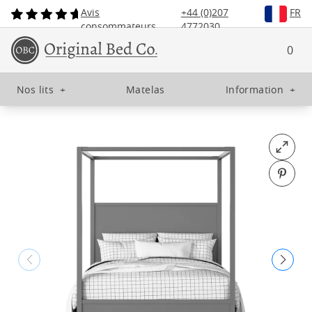
Avis
+44 (0)207
FR
consommateurs
4772030
0
Nos lits
+
Matelas
Information
+
Open fu
Pin o