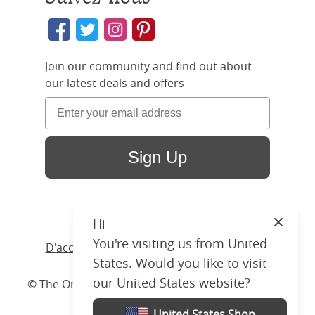
Join our community and find out about
our latest deals and offers
Sign Up
Hi
Close
You're visiting us from United
D'accueil
/ Produits /
Lit
/
Bois
/ Byron Slim
States. Would you like to visit
our United States website?
© The Original Bedstead Co. (2026) Company No.
03662796 VAT No. 726 3896 02
United States Shop