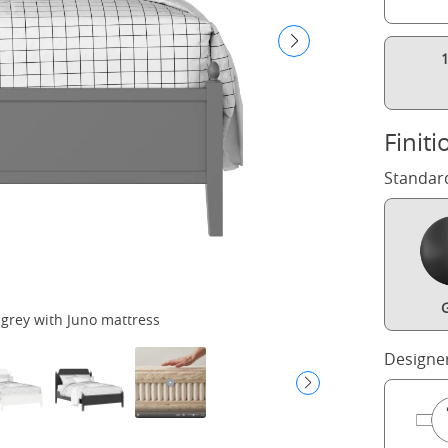
Finiti
Standar
G
grey with Juno mattress
Designe