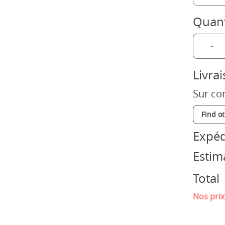
Quant
-
Livra
Sur co
Find o
Expéd
Estim
Total
Nos prix