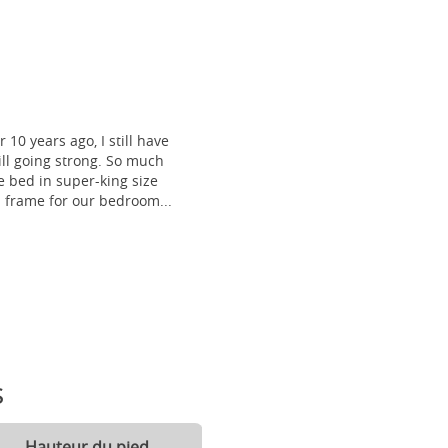
 10 years ago, I still have
till going strong. So much
 bed in super-king size
frame for our bedroom...
s
Hauteur du pied