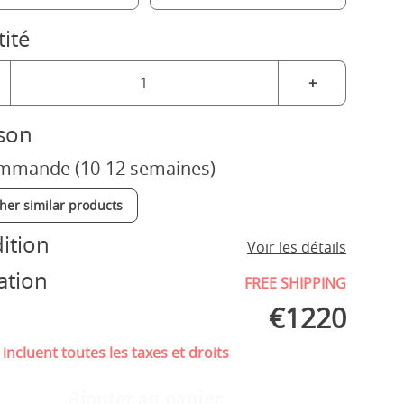
ité
+
ison
mmande (10-12 semaines)
ther similar products
ition
Voir les détails
ation
FREE SHIPPING
€
1220
 incluent toutes les taxes et droits
Ajouter au panier