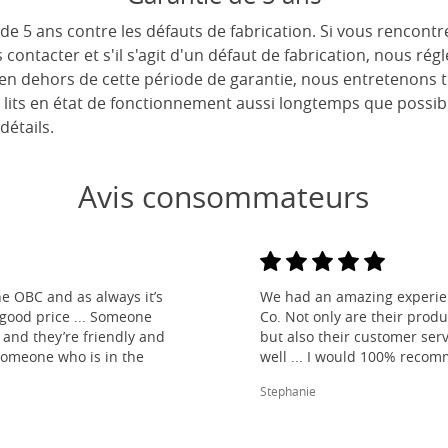
de 5 ans contre les défauts de fabrication. Si vous rencont
s contacter et s'il s'agit d'un défaut de fabrication, nous r
 en dehors de cette période de garantie, nous entretenons 
 lits en état de fonctionnement aussi longtemps que possib
détails.
Avis consommateurs
e OBC and as always it’s
We had an amazing experien
 good price ... Someone
Co. Not only are their produ
and they’re friendly and
but also their customer ser
 someone who is in the
well ... I would 100% reco
Stephanie