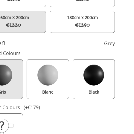
160cm X 200cm
180cm x 200cm
€1220
€1290
on
Grey
d Colours
ris
Blanc
Black
Bronte Slim painted wood bed in grey with Juno mattress
r Colours (+€179)