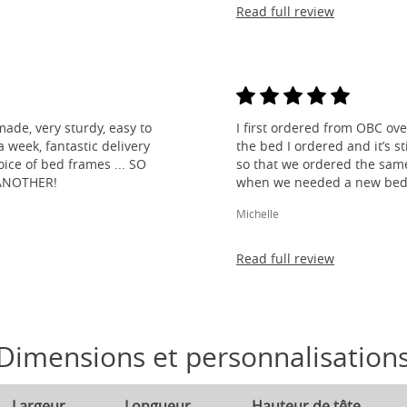
Read full review
made, very sturdy, easy to
I first ordered from OBC over
 week, fantastic delivery
the bed I ordered and it’s s
ice of bed frames ... SO
so that we ordered the same
ANOTHER!
when we needed a new bed 
Michelle
Read full review
Dimensions et personnalisation
Largeur
Longueur
Hauteur de tête