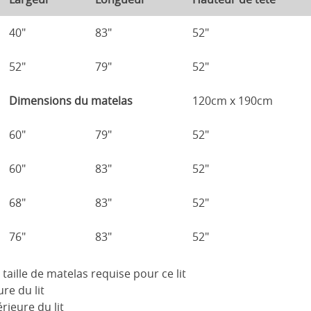
40"
83"
52"
52"
79"
52"
Dimensions du matelas
120cm x 190cm
60"
79"
52"
60"
83"
52"
68"
83"
52"
76"
83"
52"
a taille de matelas requise pour ce lit
ure du lit
rieure du lit