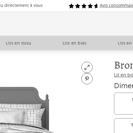
du directement à vous
Avis consommat
Lits en tissu
Lits en bois
Lits en
Bron
Open fullscreen
Lit en bo
Pin on Pinterest
Dime