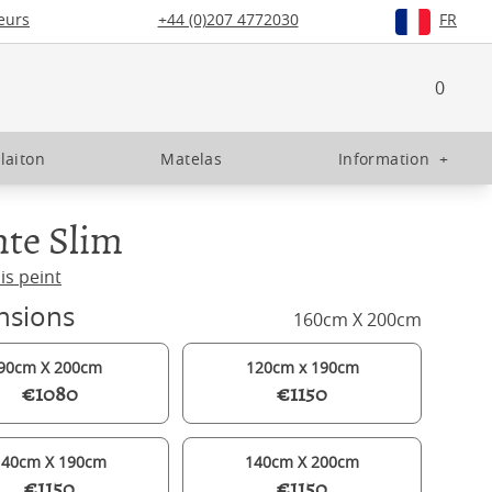
eurs
+44 (0)207 4772030
FR
0
 laiton
Matelas
Information
+
te Slim
is peint
nsions
160cm X 200cm
90cm X 200cm
120cm x 190cm
€1080
€1150
140cm X 190cm
140cm X 200cm
€1150
€1150