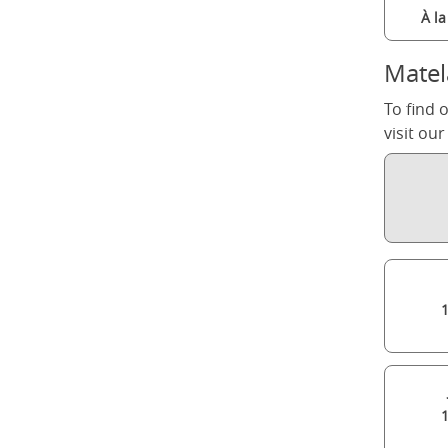
À l
Matel
To find 
visit ou