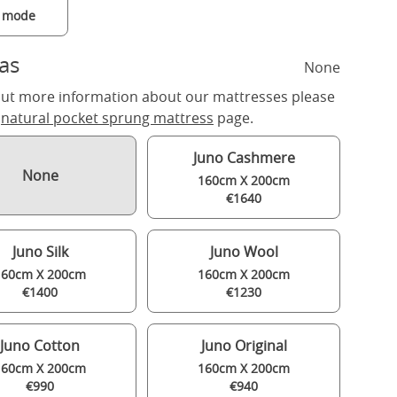
a mode
as
None
out more information about our mattresses please
r
natural pocket sprung mattress
page.
Juno Cashmere
None
160cm X 200cm
€1640
Juno Silk
Juno Wool
160cm X 200cm
160cm X 200cm
€1400
€1230
Juno Cotton
Juno Original
160cm X 200cm
160cm X 200cm
€990
€940