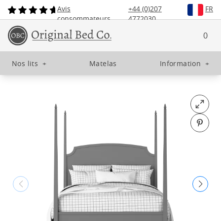
Avis
+44 (0)207
FR
consommateurs
4772030
0
Nos lits
+
Matelas
Information
+
Open fu
Pin o