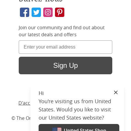
Join our community and find out about
our latest deals and offers
Sign Up
Hi
Close
You're visiting us from United
D'accueil
/ Produits /
Lit
/
Bois
/ Austin Slim
States. Would you like to visit
our United States website?
© The Original Bedstead Co. (2026) Company No.
03662796 VAT No. 726 3896 02
United States Shop