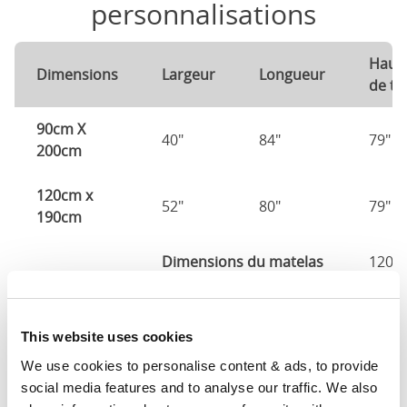
personnalisations
Haut
Dimensions
Largeur
Longueur
de tê
90cm X
40"
84"
79"
200cm
120cm x
52"
80"
79"
190cm
Dimensions du matelas
120c
140cm X
60"
80"
79"
190cm
This website uses cookies
We use cookies to personalise content & ads, to provide 
140cm X
60"
84"
79"
social media features and to analyse our traffic. We also 
200cm