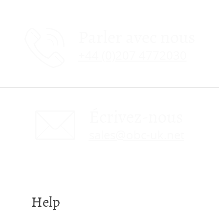
Parler avec nous
+44 (0)207 4772030
Écrivez-nous
sales@obc-uk.net
Help