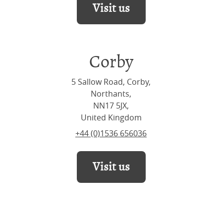
Visit us
Corby
5 Sallow Road, Corby,
Northants,
NN17 5JX,
United Kingdom
+44 (0)1536 656036
Visit us