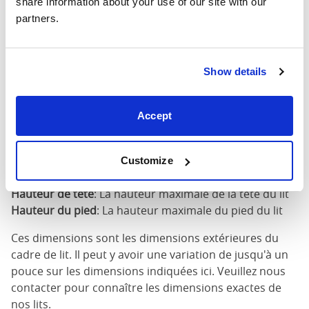
share information about your use of our site with our 
partners.
160cm X
68"
84"
79"
200cm
Show details
180cm x
76"
84"
79"
200cm
Accept
Dimensions du matelas
: La taille de matelas requise
pour ce lit
Largeur
: La largeur extérieure du lit
Customize
Longueur
: La longueur extérieure du lit
Hauteur de tête
: La hauteur maximale de la tête du lit
Hauteur du pied
: La hauteur maximale du pied du lit
Ces dimensions sont les dimensions extérieures du
cadre de lit. Il peut y avoir une variation de jusqu'à un
pouce sur les dimensions indiquées ici. Veuillez nous
contacter pour connaître les dimensions exactes de
nos lits.