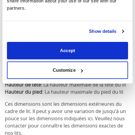
share information about your use of our site with our 
partners.
160cm X
68"
84"
79"
200cm
Show details
180cm x
76"
84"
79"
200cm
Accept
Dimensions du matelas
: La taille de matelas requise
pour ce lit
Largeur
: La largeur extérieure du lit
Customize
Longueur
: La longueur extérieure du lit
Hauteur de tête
: La hauteur maximale de la tête du lit
Hauteur du pied
: La hauteur maximale du pied du lit
Ces dimensions sont les dimensions extérieures du
cadre de lit. Il peut y avoir une variation de jusqu'à un
pouce sur les dimensions indiquées ici. Veuillez nous
contacter pour connaître les dimensions exactes de
nos lits.