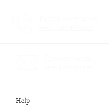
Parler avec nous
+44 (0)207 4772030
Écrivez-nous
sales@obc-uk.net
Help