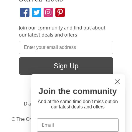
Join our community and find out about
our latest deals and offers
Sign Up
Join the community
Hi
Close
You're visiting us from United
And at the same time don't miss out on
D'accueil
/ Produits /
Lit
/
Bois
/ Austin
our latest deals and offers
States. Would you like to visit
our United States website?
© The Original Bedstead Co. (2026) Company No.
03662796 VAT No. 726 3896 02
United States Shop