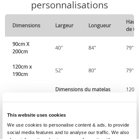
personnalisations
Haut
Dimensions
Largeur
Longueur
de tê
90cm X
40"
84"
79"
200cm
120cm x
52"
80"
79"
190cm
Dimensions du matelas
120c
140cm X
60"
80"
79"
190cm
This website uses cookies
We use cookies to personalise content & ads, to provide 
140cm X
60"
84"
79"
social media features and to analyse our traffic. We also 
200cm