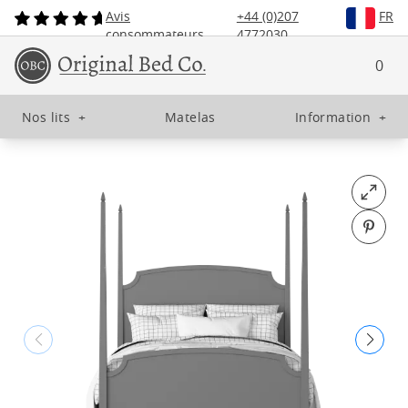
Avis
+44 (0)207
FR
consommateurs
4772030
0
Nos lits
+
Matelas
Information
+
Open fu
Pin o