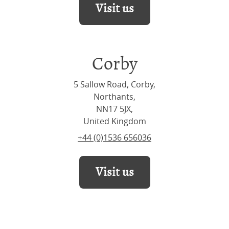
Visit us
Corby
5 Sallow Road, Corby,
Northants,
NN17 5JX,
United Kingdom
+44 (0)1536 656036
Visit us