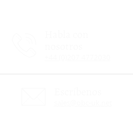
Habla con
nosotros
+44 (0)207 4772030
Escríbenos
sales@obc-uk.net