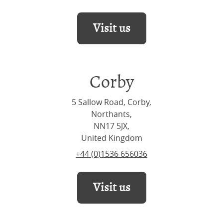
Visit us
Corby
5 Sallow Road, Corby,
Northants,
NN17 5JX,
United Kingdom
+44 (0)1536 656036
Visit us