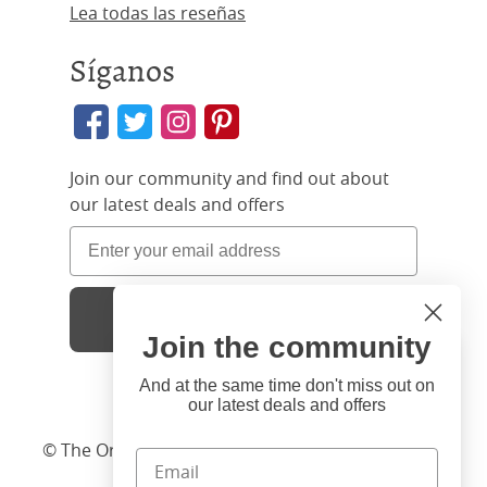
Lea todas las reseñas
Síganos
Join our community and find out about
our latest deals and offers
Sign Up
Join the community
Hi
Close
You're visiting us from United
And at the same time don't miss out on
our latest deals and offers
States. Would you like to visit
our United States website?
© The Original Bedstead Co. (2026) Company No.
03662796 VAT No. 726 3896 02