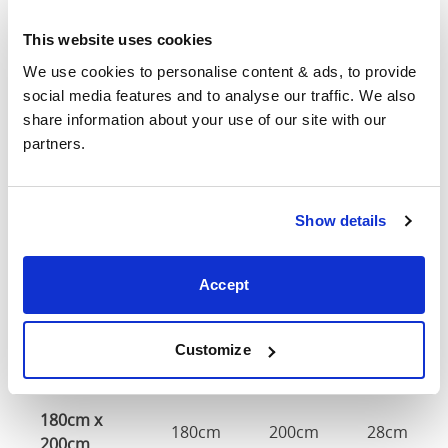
Maße
This website uses cookies
We use cookies to personalise content & ads, to provide 
Größe
Breite
Länge
Tiefe
social media features and to analyse our traffic. We also 
share information about your use of our site with our 
90cm X
90cm
200cm
28cm
partners.
200cm
120cm X
120cm
200cm
28cm
Show details
200cm
140cm X
140cm
200cm
28cm
Accept
200cm
160cm X
Customize
160cm
200cm
28cm
200cm
180cm x
180cm
200cm
28cm
200cm