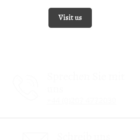
Visit us
Sprechen Sie mit
uns
+44 (0)207 4772030
Schreib uns