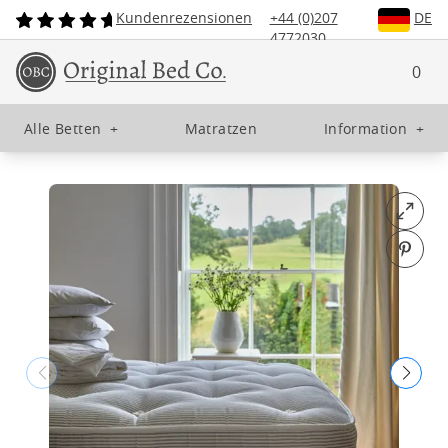
Kundenrezensionen
+44 (0)207
DE
4772030
0
Alle Betten
+
Matratzen
Information
+
Open fu
Pin o