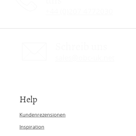
uns
+44 (0)207 4772030
Schreib uns
sales@obc-uk.net
Help
Kundenrezensionen
Inspiration