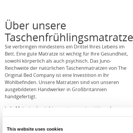
Über unsere
Taschenfrühlingsmatratz
Sie verbringen mindestens ein Drittel Ihres Lebens im
Bett. Eine gute Matratze ist wichtig für Ihre Gesundheit,
sowohl körperlich als auch psychisch. Das Juno-
Reichweite der natürlichen Taschenmatratzen von The
Original Bed Company ist eine Investition in Ihr
Wohlbefinden. Unsere Matratzen sind von unseren
ausgebildeten Handwerker in Großbritannien
handgefertigt.
Jede Matratze besteht aus einem unterstützenden
Wabenfedersystem aus den feinsten hohen
Carbonfedern. Über den Taschenfedern fügen wir
entweder weiche Mann Füllungen oder natürliche
This website uses cookies