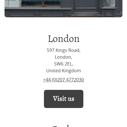
London
597 Kings Road,
London,
SW6 2EL,
United Kingdom
+44 (0)207 4772030
Visit us