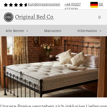
Kundenrezensionen
+44 (0)207
DE
4772030
0
Alle Betten
+
Matratzen
Information
+
Unsere Preise verstehen sich inklusive Lieferung