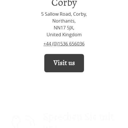
Corby
5 Sallow Road, Corby,
Northants,
NN17 5JX,
United Kingdom
+44 (0)1536 656036
Visit us
Sprechen Sie mit