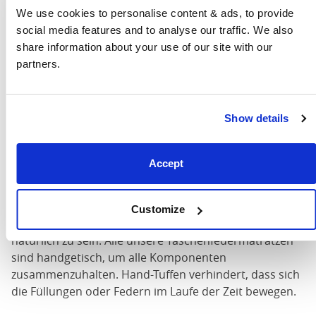
Füllungen für lange Lebensdauer, Komfort und
We use cookies to personalise content & ads, to provide 
Belüftung hinzu. Zu den Materialien gehören künstliche
social media features and to analyse our traffic. We also 
Fasern, Baumwolle, Wolle, Seide, Kaschmir, Bambus
share information about your use of our site with our 
und Pferdehaar. Jedes Material hat eine einzigartige
partners.
Funktion in der Schichtung, die unterschiedliche
Haltbarkeitsmengen und Weichheit der Matratze
bereitstellt. Wir haben eine Reihe von
Show details
Matratzengrößen, so dass Sie Ihre perfekte Passform
finden können.
Accept
Die langanhaltende, traditionelle traditionelle
traditionelle 100% Baumwollabdeckung ergibt diesen
traditionellen Look. Als Teil der Matratze, die der Haut
Customize
am nächsten ist, hat es auch einen Vorteil, alles
natürlich zu sein. Alle unsere Taschenfedermatratzen
sind handgetisch, um alle Komponenten
zusammenzuhalten. Hand-Tuffen verhindert, dass sich
die Füllungen oder Federn im Laufe der Zeit bewegen.