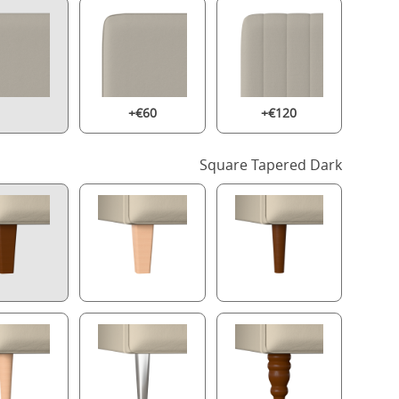
+€60
+€120
Square Tapered Dark