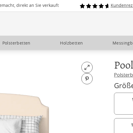
macht, direkt an Sie verkauft
Kundenrez
Polsterbetten
Holzbetten
Messingb
Poo
Open fullscreen
Polsterb
Pin on Pinterest
Größ