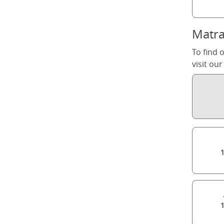
Matra
To find 
visit ou