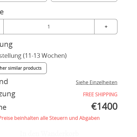
e
+
rung
stellung (11-13 Wochen)
ther similar products
and
Siehe Einzelheiten
zung
FREE SHIPPING
€
1400
me
reise beinhalten alle Steuern und Abgaben
In den Wanderkorb