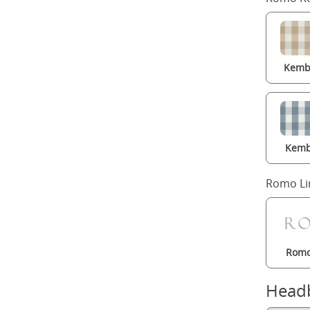
Kembl
Kemb
Romo Li
Romo
Head