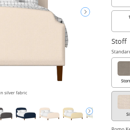
Stoff
Standard
Stor
n silver fabric
S
Romo Ke