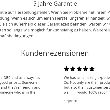
5 Jahre Garantie
ntie auf Herstellungsfehler. Wenn Sie Probleme mit Ihrem P
indung. Wenn es sich um einen Herstellungsfehler handelt, 
ie sich außerhalb dieser Garantiezeit befinden, warten wir
en so lange wie möglich funktionsfähig zu halten. Weitere I
häftsbedingungen.
Kundenrezensionen
e OBC and as always it’s
We had an amazing experien
 good price ... Someone
Co. Not only are their produ
and they’re friendly and
but also their customer ser
 someone who is in the
well ... I would 100% reco
Stephanie