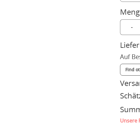
Meng
-
Liefe
Auf Be
Find o
Vers
Schät
Sum
Unsere P