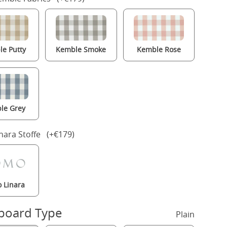
e Putty
Kemble Smoke
Kemble Rose
le Grey
nara Stoffe (+€179)
 Linara
board Type
Plain