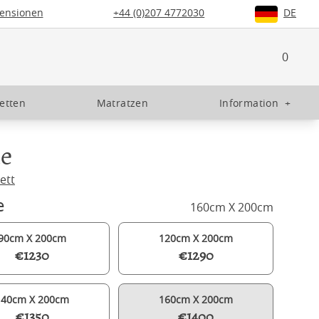
ensionen
+44 (0)207 4772030
DE
0
etten
Matratzen
Information
+
le
ett
e
160cm X 200cm
90cm X 200cm
120cm X 200cm
€1230
€1290
140cm X 200cm
160cm X 200cm
€1350
€1400