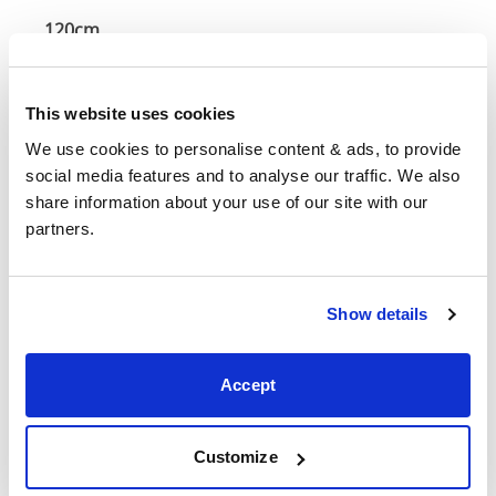
120cm
X
51"
86"
44"
200cm
This website uses cookies
140cm
We use cookies to personalise content & ads, to provide 
X
59"
86"
44"
social media features and to analyse our traffic. We also 
200cm
share information about your use of our site with our 
partners.
160cm
X
67"
86"
44"
200cm
Show details
180cm
x
75"
86"
44"
Accept
200cm
Customize
Matratzengröße
: Die Größe der Matratze für dieses
Bett erforderlich