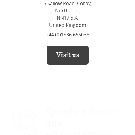
5 Sallow Road, Corby,
Northants,
NN17 5JX,
United Kingdom
+44 (0)1536 656036
Visit us
Sprechen Sie mit
uns
+44 (0)207 4772030