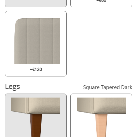
+€60
+€120
Legs
Square Tapered Dark