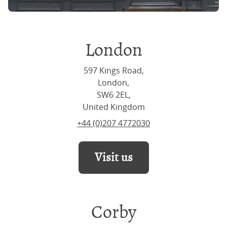
London
597 Kings Road,
London,
SW6 2EL,
United Kingdom
+44 (0)207 4772030
Visit us
Corby