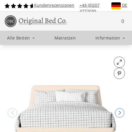
Kundenrezensionen
+44 (0)207
DE
4772030
0
Alle Betten
+
Matratzen
Information
+
Open fu
Pin o