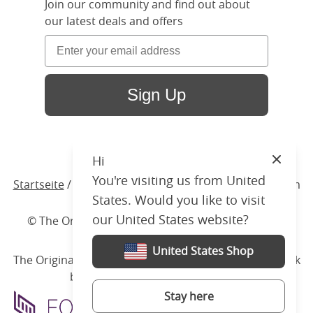
Join our community and find out about
our latest deals and offers
Sign Up
Hi
Close
You're visiting us from United
Startseite
/ Produkte /
Bett
/
Polsterbett
/ Hanwell Slim
States. Would you like to visit
our United States website?
© The Original Bedstead Co. (2026) Company No.
03662796 VAT No. 726 3896 02
United States Shop
The Original Bed Co.
is rated
4.8
stars by Reviews.co.uk
based on
2274
merchant reviews
Stay here