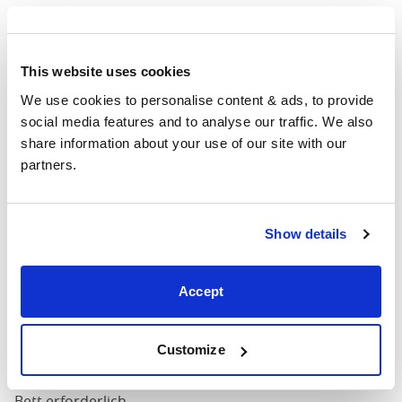
120cm
X
51"
86"
52"
200cm
This website uses cookies
We use cookies to personalise content & ads, to provide 
140cm
social media features and to analyse our traffic. We also 
X
59"
86"
52"
share information about your use of our site with our 
200cm
partners.
160cm
X
67"
86"
52"
Show details
200cm
180cm
Accept
x
75"
86"
52"
200cm
Customize
Matratzengröße
: Die Größe der Matratze für dieses
Bett erforderlich