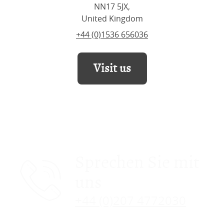
NN17 5JX,
United Kingdom
+44 (0)1536 656036
Visit us
Sprechen Sie mit
uns
+44 (0)207 4772030