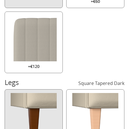
+€60
+€120
Legs
Square Tapered Dark