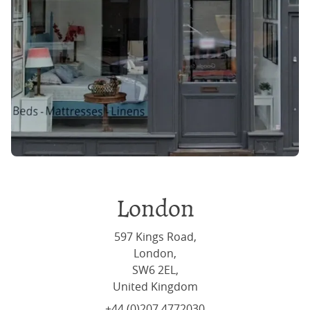
London
597 Kings Road,
London,
SW6 2EL,
United Kingdom
+44 (0)207 4772030