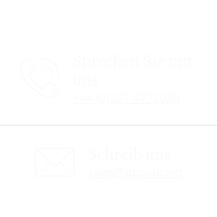
Sprechen Sie mit
uns
+44 (0)207 4772030
Schreib uns
sales@obc-uk.net