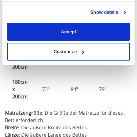
X
49"
84"
79"
200cm
Show details
140cm
X
57"
84"
79"
Accept
200cm
160cm
Customize
X
65"
84"
79"
200cm
180cm
x
73"
84"
79"
200cm
Matratzengröße
: Die Größe der Matratze für dieses
Bett erforderlich
Breite
: Die äußere Breite des Bettes
Länge
: Die äußere Länge des Bettes