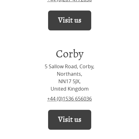
Visit us
Corby
5 Sallow Road, Corby,
Northants,
NN17 5JX,
United Kingdom
+44 (0)1536 656036
Visit us