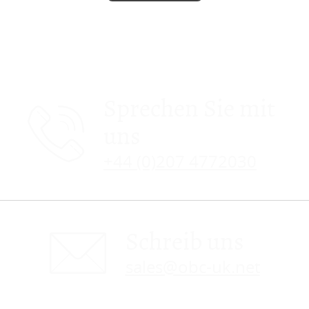
Sprechen Sie mit
uns
+44 (0)207 4772030
Schreib uns
sales@obc-uk.net