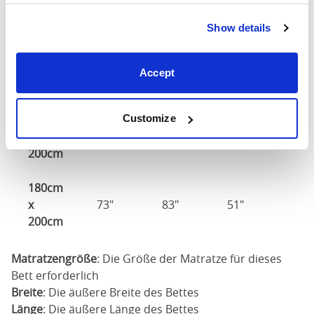
X
49"
83"
51"
200cm
Show details
140cm
X
56"
83"
51"
Accept
200cm
160cm
Customize
X
63"
83"
51"
200cm
180cm
x
73"
83"
51"
200cm
Matratzengröße
: Die Größe der Matratze für dieses
Bett erforderlich
Breite
: Die äußere Breite des Bettes
Länge
: Die äußere Länge des Bettes