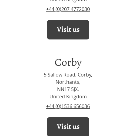
+44 (0)207 4772030
Visit us
Corby
5 Sallow Road, Corby,
Northants,
NN17 5JX,
United Kingdom
+44 (0)1536 656036
Visit us