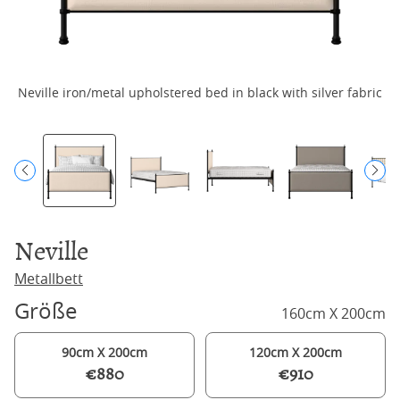
Neville iron/metal upholstered bed in black with silver fabric
N
Neville
Metallbett
Größe
160cm X 200cm
90cm X 200cm
120cm X 200cm
€880
€910