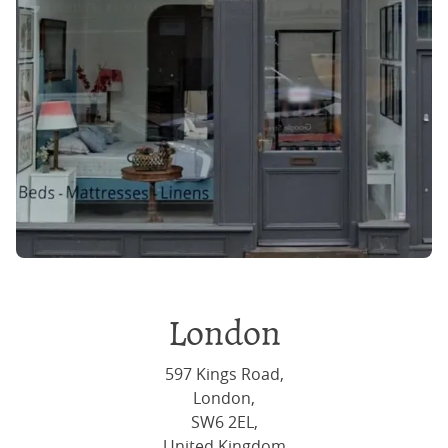
London
597 Kings Road,
London,
SW6 2EL,
United Kingdom