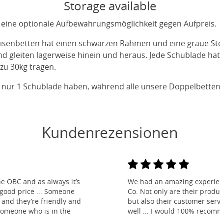
Storage available
 eine optionale Aufbewahrungsmöglichkeit gegen Aufpreis.
isenbetten hat einen schwarzen Rahmen und eine graue Stof
 gleiten lagerweise hinein und heraus. Jede Schublade ha
zu 30kg tragen.
 nur 1 Schublade haben, während alle unsere Doppelbette
Kundenrezensionen
e OBC and as always it’s
We had an amazing experien
 good price ... Someone
Co. Not only are their produ
and they’re friendly and
but also their customer ser
 someone who is in the
well ... I would 100% reco