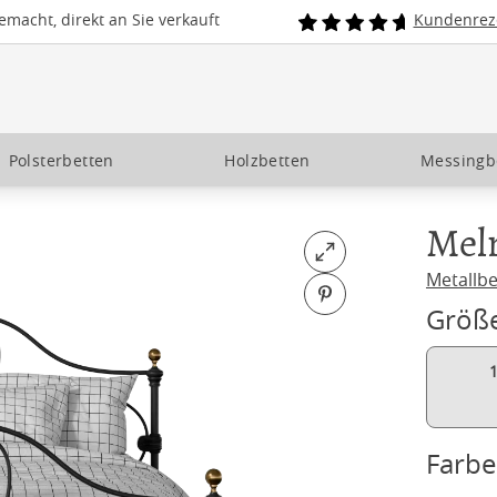
macht, direkt an Sie verkauft
Kundenrez
Polsterbetten
Holzbetten
Messingb
Mel
Open fullscreen
Metallbe
Pin on Pinterest
Größ
Farbe