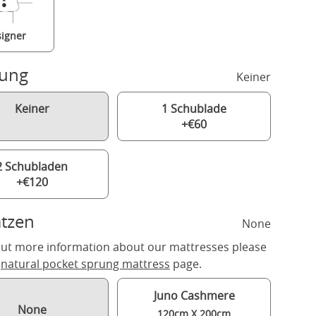
igner
rung
Keiner
Keiner
1 Schublade
+€60
2 Schubladen
+€120
tzen
None
out more information about our mattresses please
r
natural pocket sprung mattress
page.
Juno Cashmere
None
120cm X 200cm