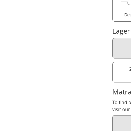
Des
Lage
Matra
To find 
visit ou