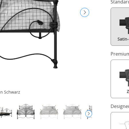
Standar
Satin
Premium
Z
in Schwarz
Designe