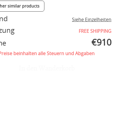
ther similar products
and
Siehe Einzelheiten
zung
FREE SHIPPING
€
910
me
reise beinhalten alle Steuern und Abgaben
In den Wanderkorb