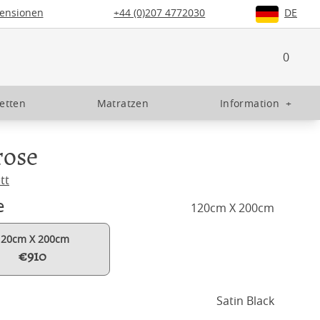
ensionen
+44 (0)207 4772030
DE
0
etten
Matratzen
Information
+
rose
tt
e
120cm X 200cm
120cm X 200cm
€910
Satin Black