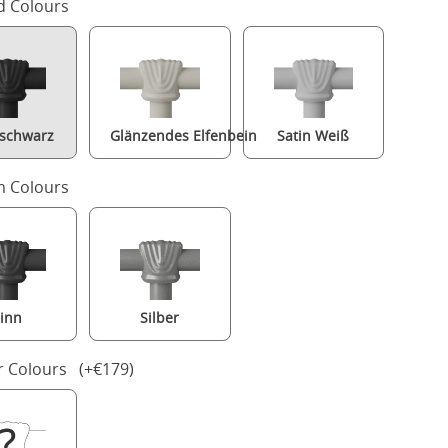
d Colours
-schwarz
Glänzendes Elfenbein
Satin Weiß
 Colours
inn
Silber
Melrose metallbett in schwarz mit Juno matratze
r Colours (+€179)