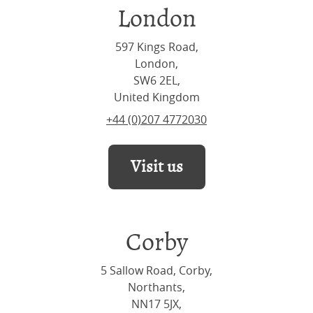
London
597 Kings Road,
London,
SW6 2EL,
United Kingdom
+44 (0)207 4772030
Visit us
Corby
5 Sallow Road, Corby,
Northants,
NN17 5JX,