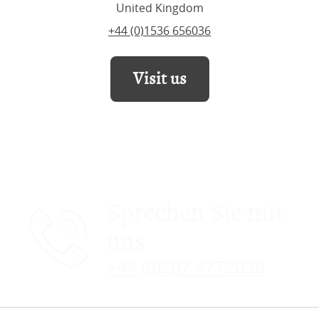
United Kingdom
+44 (0)1536 656036
Visit us
Sprechen Sie mit
uns
+44 (0)207 4772030