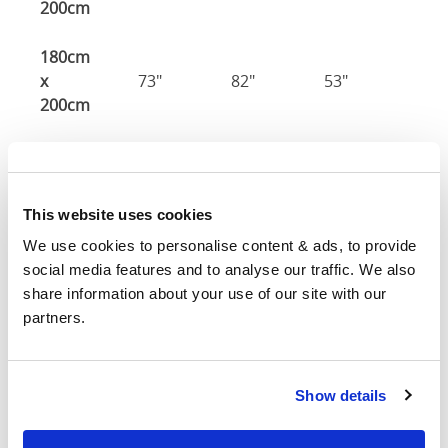
200cm
180cm
x
73"
82"
53"
200cm
Matratzengröße
: Die Größe der Matratze für dieses
Bett erforderlich
Breite
: Die äußere Breite des Bettes
This website uses cookies
Länge
: Die äußere Länge des Bettes
We use cookies to personalise content & ads, to provide 
Kopfhöhe
: Die maximale Höhe des Kopfende des
social media features and to analyse our traffic. We also 
Bettes
share information about your use of our site with our 
Fußhöhe
: Die maximale Höhe des Fußende des Bettes
partners.
Diese Abmessungen sind die Außenabmessungen des
Bettrahmens. Die hier angegebenen Abmessungen
können bis zu einem Zoll variieren. Bitte kontaktieren
Show details
Sie uns für genaue Abmessungen unserer Betten.