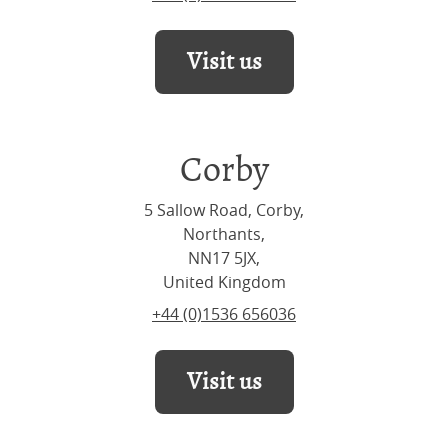
Visit us
Corby
5 Sallow Road, Corby,
Northants,
NN17 5JX,
United Kingdom
+44 (0)1536 656036
Visit us