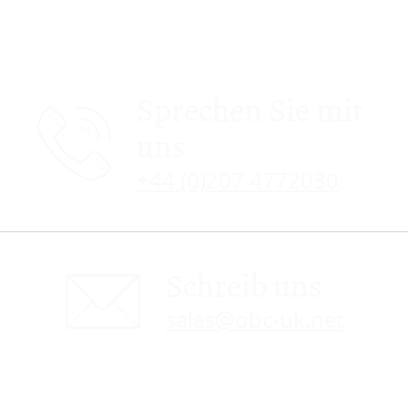
Sprechen Sie mit
uns
+44 (0)207 4772030
Schreib uns
sales@obc-uk.net