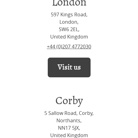
London
597 Kings Road,
London,
SW6 2EL,
United Kingdom
+44 (0)207 4772030
Visit us
Corby
5 Sallow Road, Corby,
Northants,
NN17 5JX,
United Kingdom