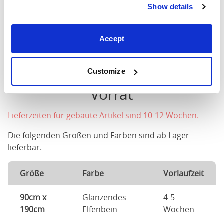
Show details
Unsere Betten werden
flach verpackt und unmontiert
geliefert.
Accept
Standardlieferungen erfolgen montags bis freitags
zwischen 8.00 und 18.00 Uhr.
Customize
Vorrat
Lieferzeiten für gebaute Artikel sind 10-12 Wochen.
Die folgenden Größen und Farben sind ab Lager
lieferbar.
Größe
Farbe
Vorlaufzeit
90cm x
Glänzendes
4-5
190cm
Elfenbein
Wochen