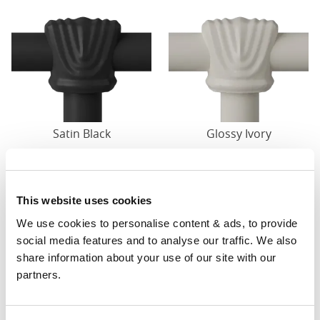
Satin Black
Glossy Ivory
Lieferung
This website uses cookies
We use cookies to personalise content & ads, to provide 
social media features and to analyse our traffic. We also 
The
cost of delivery
for each product is included in the
share information about your use of our site with our 
price of the product.
partners.
Lieferungen erfolgen nur
von Tür zu Tür
. Für
besondere Vorkehrungen kontaktieren Sie uns bitte.