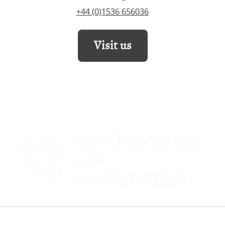
+44 (0)1536 656036
Visit us
Sprechen Sie mit
uns
+44 (0)207 4772030