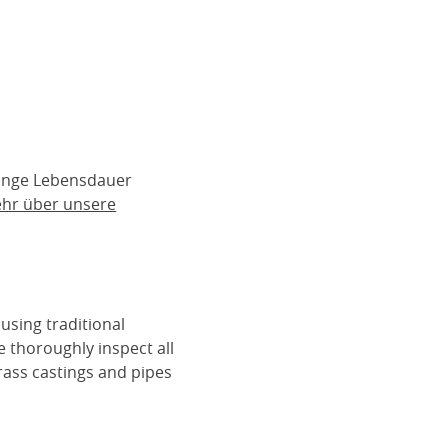
lange Lebensdauer
ehr über unsere
using traditional
e thoroughly inspect all
rass castings and pipes