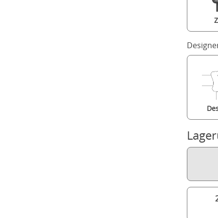
Z
Designe
Des
Lage