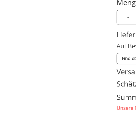
Meng
-
Liefe
Auf Be
Find o
Vers
Schät
Sum
Unsere P