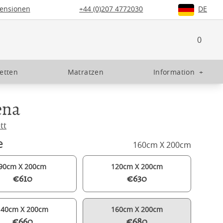
ensionen
+44 (0)207 4772030
DE
0
etten
Matratzen
Information
+
ena
tt
e
160cm X 200cm
90cm X 200cm
120cm X 200cm
€610
€630
140cm X 200cm
160cm X 200cm
€660
€680