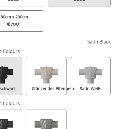
180cm x 200cm
€700
Satin Black
d Colours
-schwarz
Glänzendes Elfenbein
Satin Weiß
Athena metallbett in schwarz mit Juno matratze
 Colours