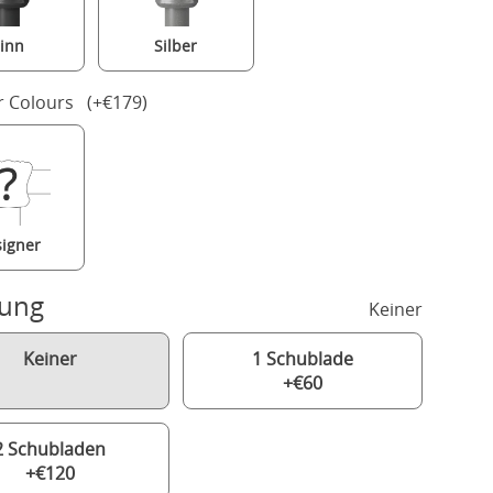
inn
Silber
r Colours (+€179)
igner
rung
Keiner
Keiner
1 Schublade
+€60
2 Schubladen
+€120