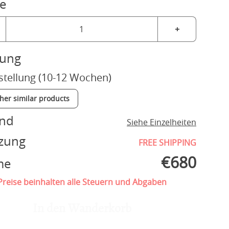
e
+
rung
stellung (10-12 Wochen)
ther similar products
and
Siehe Einzelheiten
zung
FREE SHIPPING
€
680
me
reise beinhalten alle Steuern und Abgaben
In den Wanderkorb