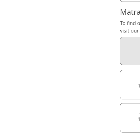
Matra
To find 
visit ou