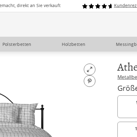
macht, direkt an Sie verkauft
Kundenrez
Polsterbetten
Holzbetten
Messingb
Ath
Open fullscreen
Metallbe
Pin on Pinterest
Größ