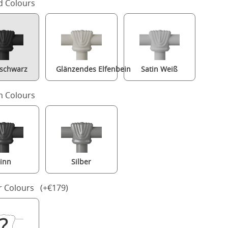
d Colours
-schwarz
Glänzendes Elfenbein
Satin Weiß
 Colours
inn
Silber
Athalone metallbett in schwarz mit Juno matratze
r Colours (+€179)