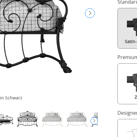
Standar
Satin
Premium
Z
 in Schwarz
Designe