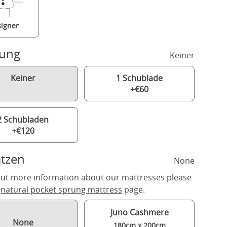
igner
rung
Keiner
Keiner
1 Schublade
+€60
2 Schubladen
+€120
tzen
None
out more information about our mattresses please
r
natural pocket sprung mattress
page.
Juno Cashmere
None
180cm x 200cm