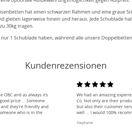
 eine optionale Aufbewahrungsmöglichkeit gegen Aufpreis.
isenbetten hat einen schwarzen Rahmen und eine graue Stof
 gleiten lagerweise hinein und heraus. Jede Schublade ha
zu 30kg tragen.
 nur 1 Schublade haben, während alle unsere Doppelbette
Kundenrezensionen
e OBC and as always it’s
We had an amazing experien
 good price ... Someone
Co. Not only are their produ
and they’re friendly and
but also their customer ser
 someone who is in the
well ... I would 100% reco
Stephanie