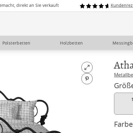
macht, direkt an Sie verkauft
Kundenrez
Polsterbetten
Holzbetten
Messingb
Ath
Open fullscreen
Metallbe
Pin on Pinterest
Größ
Farbe