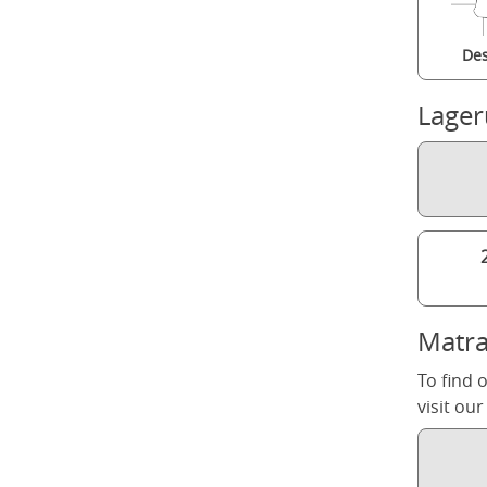
Des
Lage
Matra
To find 
visit ou