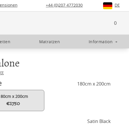
ensionen
+44 (0)207 4772030
DE
0
etten
Matratzen
Information
+
alone
tt
e
180cm x 200cm
180cm x 200cm
€1750
Satin Black