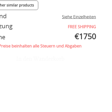
ther similar products
and
Siehe Einzelheiten
zung
FREE SHIPPING
€
1750
me
reise beinhalten alle Steuern und Abgaben
In den Wanderkorb