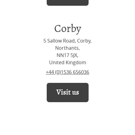
Corby
5 Sallow Road, Corby,
Northants,
NN17 5JX,
United Kingdom
+44 (0)1536 656036
Visit us