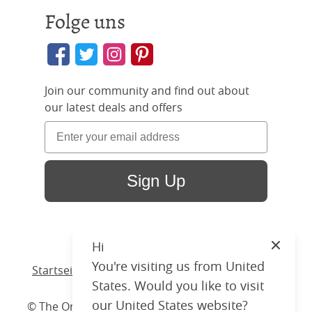
Folge uns
Join our community and find out about
our latest deals and offers
Sign Up
Hi
Close
You're visiting us from United
Startseite
/ Produkte /
Bett
/
Metallbett
/ Arigna
States. Would you like to visit
our United States website?
© The Original Bedstead Co. (2026) Company No.