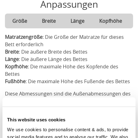
Anpassungen
Größe
Breite
Länge
Kopfhöhe
Matratzengröße
: Die Größe der Matratze für dieses
Bett erforderlich
Breite
: Die äußere Breite des Bettes
Länge
: Die äußere Länge des Bettes
Kopfhöhe
: Die maximale Höhe des Kopfende des
Bettes
Fußhöhe
: Die maximale Höhe des Fußende des Bettes
Diese Abmessungen sind die Außenabmessungen des
Bettrahmens. Die hier angegebenen Abmessungen
können bis zu einem Zoll variieren. Bitte kontaktieren
Sie uns für genaue Abmessungen unserer Betten.
This website uses cookies
We use cookies to personalise content & ads, to provide 
Anpassungen möglich
social media features and to analyse our traffic. We also 