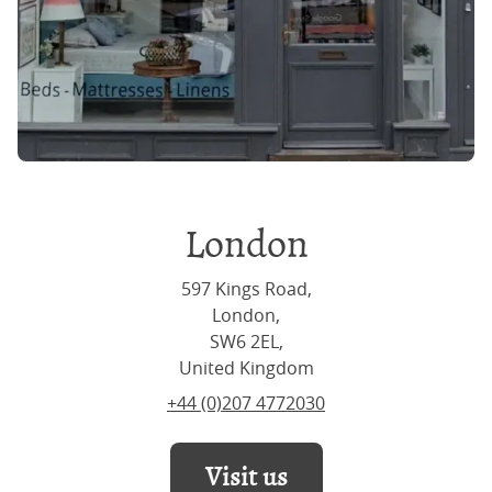
London
597 Kings Road,
London,
SW6 2EL,
United Kingdom
+44 (0)207 4772030
Visit us