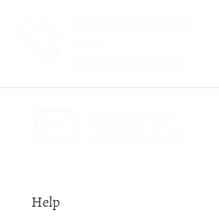
Sprechen Sie mit
uns
+44 (0)207 4772030
Schreib uns
sales@obc-uk.net
Help