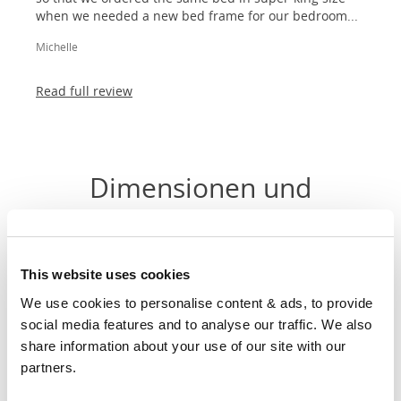
when we needed a new bed frame for our bedroom...
Michelle
Read full review
Dimensionen und
Anpassungen
Größe
Breite
Länge
Kopfhöhe
This website uses cookies
We use cookies to personalise content & ads, to provide 
90cm
social media features and to analyse our traffic. We also 
X
37"
83"
52"
share information about your use of our site with our 
200cm
partners.
120cm