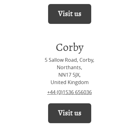
Visit us
Corby
5 Sallow Road, Corby,
Northants,
NN17 5JX,
United Kingdom
+44 (0)1536 656036
Visit us