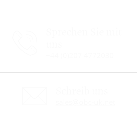
Sprechen Sie mit
uns
+44 (0)207 4772030
Schreib uns
sales@obc-uk.net