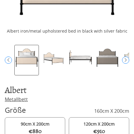
Albert iron/metal upholstered bed in black with silver fabric
A
Albert
Metallbett
Größe
160cm X 200cm
90cm X 200cm
120cm X 200cm
€880
€910