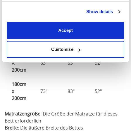
X
49"
83"
52"
Show details
200cm
140cm
Accept
X
56"
83"
52"
200cm
Customize
160cm
X
63"
83"
52"
200cm
180cm
x
73"
83"
52"
200cm
Matratzengröße
: Die Größe der Matratze für dieses
Bett erforderlich
Breite
: Die äußere Breite des Bettes