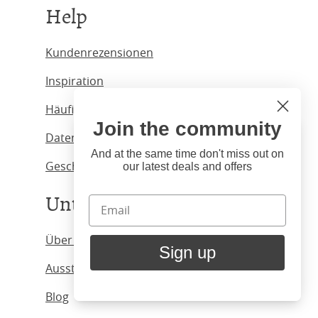
Help
Kundenrezensionen
Inspiration
Häufig gestellte Fragen
Join the community
Hi
Datenschutzbestimmungen
Close
You're visiting us from United
And at the same time don't miss out on
Geschäftsbedingungen.
our latest deals and offers
States. Would you like to visit
our United States website?
Unternehmen
United States Shop
Über uns
Sign up
Ausstellungsräume
Stay here
Blog