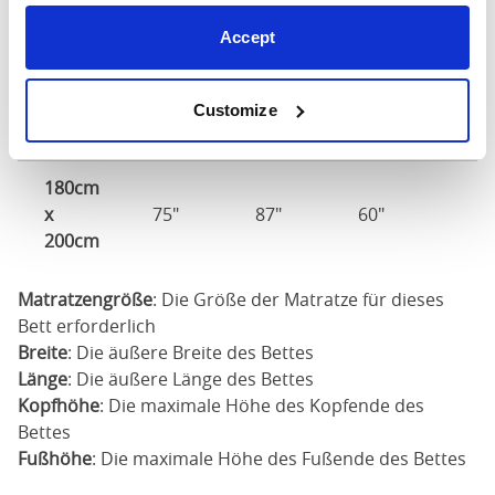
Dimensionen und
Accept
Anpassungen
Customize
Größe
Breite
Länge
Kopfhöhe
180cm
x
75"
87"
60"
200cm
Matratzengröße
: Die Größe der Matratze für dieses
Bett erforderlich
Breite
: Die äußere Breite des Bettes
Länge
: Die äußere Länge des Bettes
Kopfhöhe
: Die maximale Höhe des Kopfende des
Bettes
Fußhöhe
: Die maximale Höhe des Fußende des Bettes