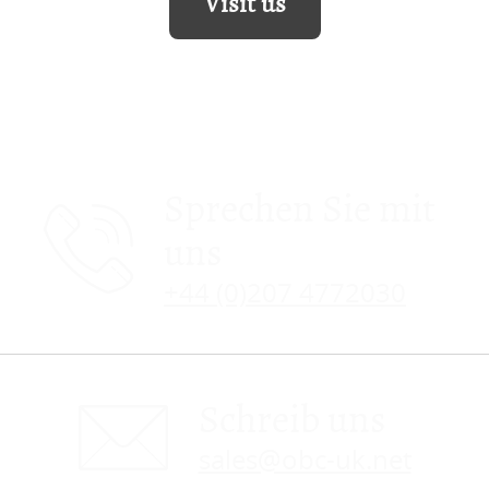
Visit us
Sprechen Sie mit
uns
+44 (0)207 4772030
Schreib uns
sales@obc-uk.net