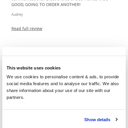
GOOD, GOING TO ORDER ANOTHER!
Audrey
Read full review
I first ordered from OBC over 10 years ago, I still have
This website uses cookies
the bed I ordered and it’s still going strong. So much
so that we ordered the same bed in super-king size
We use cookies to personalise content & ads, to provide 
when we needed a new bed frame for our bedroom...
social media features and to analyse our traffic. We also 
share information about your use of our site with our 
Michelle
partners.
Read full review
Show details