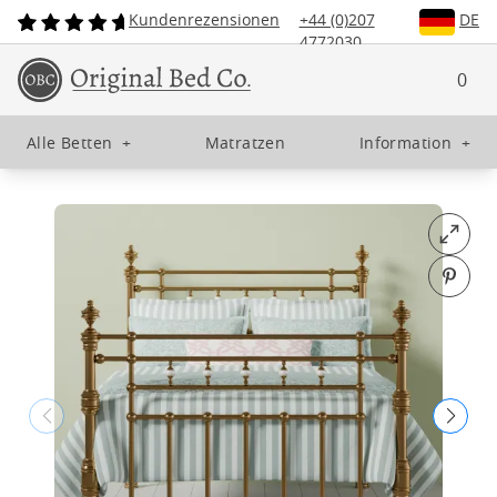
Kundenrezensionen
+44 (0)207
DE
4772030
0
Alle Betten
+
Matratzen
Information
+
Open fu
Pin o