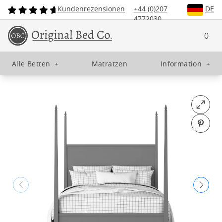
Kundenrezensionen
+44 (0)207
DE
4772030
0
Alle Betten
+
Matratzen
Information
+
Open fu
Pin o