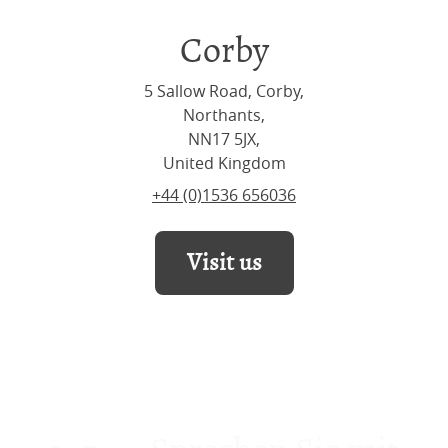
Corby
5 Sallow Road, Corby,
Northants,
NN17 5JX,
United Kingdom
+44 (0)1536 656036
Visit us