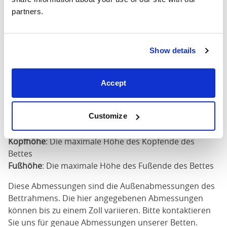
X
68"
84"
79"
partners.
200cm
180cm
Show details
x
76"
84"
79"
200cm
Accept
Matratzengröße
: Die Größe der Matratze für dieses
Bett erforderlich
Breite
: Die äußere Breite des Bettes
Customize
Länge
: Die äußere Länge des Bettes
Kopfhöhe
: Die maximale Höhe des Kopfende des
Bettes
Fußhöhe
: Die maximale Höhe des Fußende des Bettes
Diese Abmessungen sind die Außenabmessungen des
Bettrahmens. Die hier angegebenen Abmessungen
können bis zu einem Zoll variieren. Bitte kontaktieren
Sie uns für genaue Abmessungen unserer Betten.