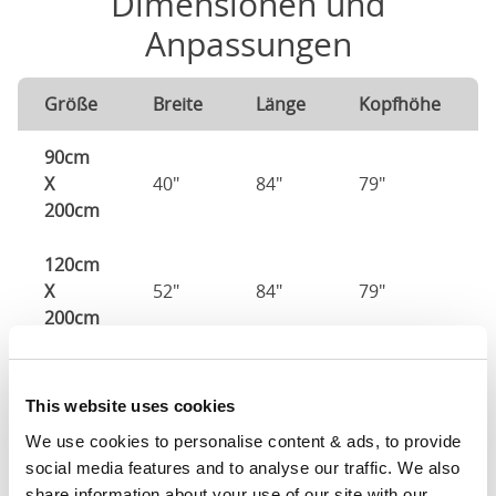
Dimensionen und
Anpassungen
Größe
Breite
Länge
Kopfhöhe
90cm
X
40"
84"
79"
200cm
120cm
X
52"
84"
79"
200cm
140cm
X
60"
84"
79"
This website uses cookies
200cm
We use cookies to personalise content & ads, to provide 
social media features and to analyse our traffic. We also 
160cm
share information about your use of our site with our 