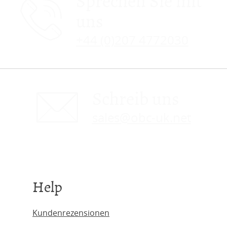
Sprechen Sie mit
uns
+44 (0)207 4772030
Schreib uns
sales@obc-uk.net
Help
Kundenrezensionen