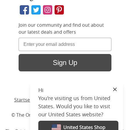
Join our community and find out about
our latest deals and offers
Sign Up
Hi
Close
You're visiting us from United
Startseite
/ Produkte /
Bett
/
Holzbett
/ Warton
States. Would you like to visit
our United States website?
© The Original Bedstead Co. (2026) Company No.
03662796 VAT No. 726 3896 02
United States Shop