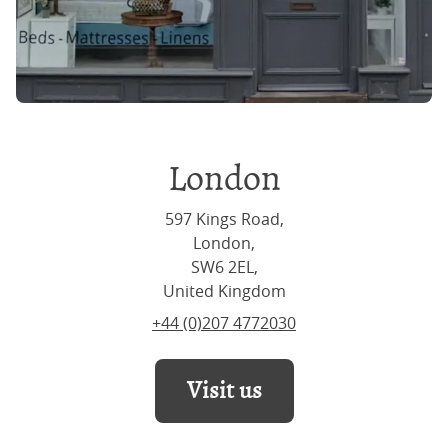
London
597 Kings Road,
London,
SW6 2EL,
United Kingdom
+44 (0)207 4772030
Visit us