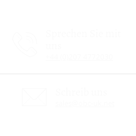
Sprechen Sie mit
uns
+44 (0)207 4772030
Schreib uns
sales@obc-uk.net