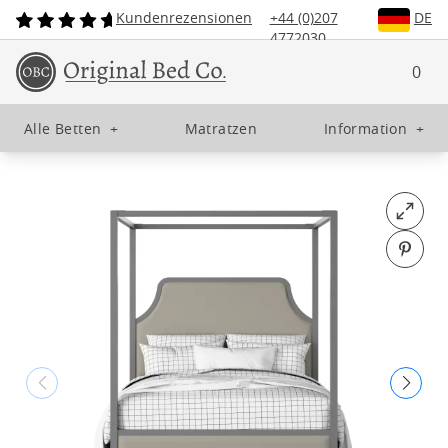
Kundenrezensionen
+44 (0)207
DE
4772030
0
Alle Betten
+
Matratzen
Information
+
Open fu
Pin o