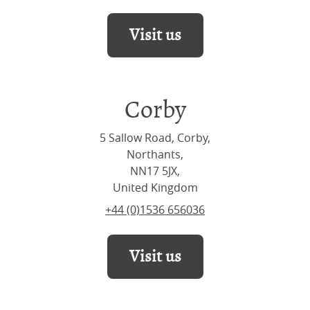
Visit us
Corby
5 Sallow Road, Corby,
Northants,
NN17 5JX,
United Kingdom
+44 (0)1536 656036
Visit us