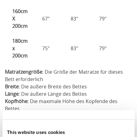
160cm
X
67"
83"
79"
200cm
180cm
x
75"
83"
79"
200cm
Matratzengröße
: Die Größe der Matratze für dieses
Bett erforderlich
Breite
: Die äußere Breite des Bettes
Länge
: Die äußere Länge des Bettes
Kopfhöhe
: Die maximale Höhe des Kopfende des
Bettes
Fußhöhe
: Die maximale Höhe des Fußende des Bettes
Diese Abmessungen sind die Außenabmessungen des
This website uses cookies
Bettrahmens. Die hier angegebenen Abmessungen