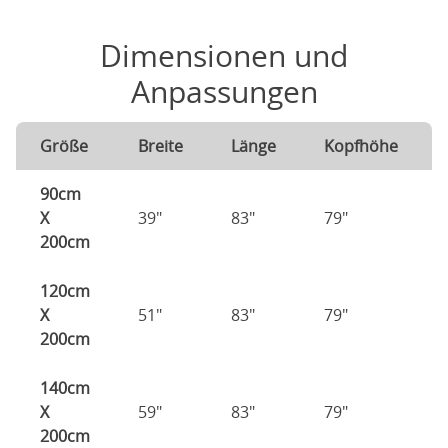
Dimensionen und
Anpassungen
Größe
Breite
Länge
Kopfhöhe
90cm
X
39"
83"
79"
200cm
120cm
X
51"
83"
79"
200cm
140cm
X
59"
83"
79"
200cm