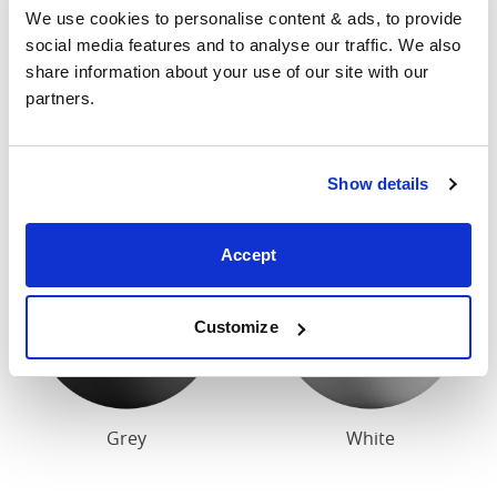
We use cookies to personalise content & ads, to provide 
können bis zu einem Zoll variieren. Bitte kontaktieren
social media features and to analyse our traffic. We also 
Sie uns für genaue Abmessungen unserer Betten.
share information about your use of our site with our 
partners.
Deckanstrich
Unser Standardholzdekor ist dunkelkirsch oder weiß.
Show details
Accept
Customize
Grey
White