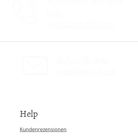
Sprechen Sie mit
uns
+44 (0)207 4772030
Schreib uns
sales@obc-uk.net
Help
Kundenrezensionen