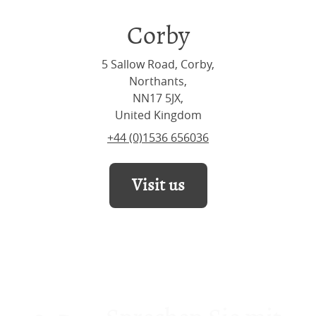
Corby
5 Sallow Road, Corby,
Northants,
NN17 5JX,
United Kingdom
+44 (0)1536 656036
Visit us