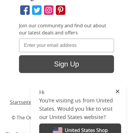
Join our community and find out about
our latest deals and offers
Sign Up
Hi
Close
You're visiting us from United
Startseite
/ Produkte /
Bett
/
Holzbett
/ Shelley Slim
States. Would you like to visit
our United States website?
© The Original Bedstead Co. (2026) Company No.
03662796 VAT No. 726 3896 02
United States Shop