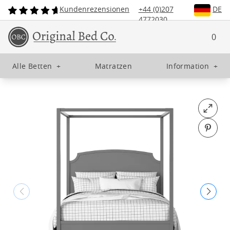
Kundenrezensionen
+44 (0)207
DE
4772030
0
Alle Betten
+
Matratzen
Information
+
Open fu
Pin o