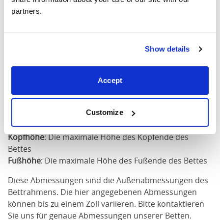
X
67"
83"
79"
partners.
200cm
180cm
Show details
x
75"
83"
79"
200cm
Accept
Matratzengröße
: Die Größe der Matratze für dieses
Bett erforderlich
Breite
: Die äußere Breite des Bettes
Customize
Länge
: Die äußere Länge des Bettes
Kopfhöhe
: Die maximale Höhe des Kopfende des
Bettes
Fußhöhe
: Die maximale Höhe des Fußende des Bettes
Diese Abmessungen sind die Außenabmessungen des
Bettrahmens. Die hier angegebenen Abmessungen
können bis zu einem Zoll variieren. Bitte kontaktieren
Sie uns für genaue Abmessungen unserer Betten.