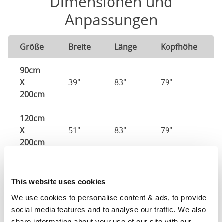
Dimensionen und
Anpassungen
Größe
Breite
Länge
Kopfhöhe
90cm
X
39"
83"
79"
200cm
120cm
X
51"
83"
79"
200cm
140cm
X
59"
83"
79"
This website uses cookies
200cm
We use cookies to personalise content & ads, to provide 
social media features and to analyse our traffic. We also 
160cm
share information about your use of our site with our 