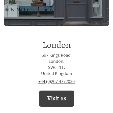
London
597 Kings Road,
London,
SW6 2EL,
United Kingdom
+44 (0)207 4772030
Visit us