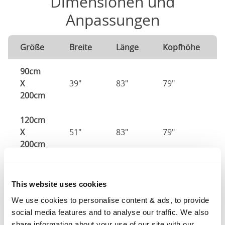
Dimensionen und
Anpassungen
Größe
Breite
Länge
Kopfhöhe
90cm
X
39"
83"
79"
200cm
120cm
X
51"
83"
79"
200cm
140cm
X
59"
83"
79"
This website uses cookies
200cm
We use cookies to personalise content & ads, to provide 
social media features and to analyse our traffic. We also 
160cm
share information about your use of our site with our 