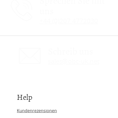
Sprechen Sie mit
uns
+44 (0)207 4772030
Schreib uns
sales@obc-uk.net
Help
Kundenrezensionen