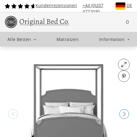
Kundenrezensionen
+44 (0)207
DE
4772030
0
Alle Betten
+
Matratzen
Information
+
Open fu
Pin o