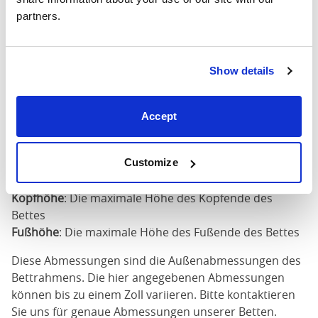
X
67"
83"
79"
partners.
200cm
180cm
Show details
x
75"
83"
79"
200cm
Accept
Matratzengröße
: Die Größe der Matratze für dieses
Bett erforderlich
Breite
: Die äußere Breite des Bettes
Customize
Länge
: Die äußere Länge des Bettes
Kopfhöhe
: Die maximale Höhe des Kopfende des
Bettes
Fußhöhe
: Die maximale Höhe des Fußende des Bettes
Diese Abmessungen sind die Außenabmessungen des
Bettrahmens. Die hier angegebenen Abmessungen
können bis zu einem Zoll variieren. Bitte kontaktieren
Sie uns für genaue Abmessungen unserer Betten.