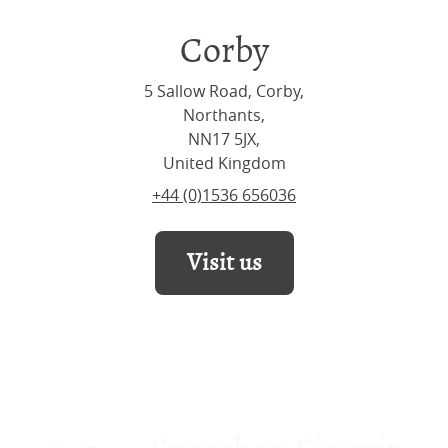
Corby
5 Sallow Road, Corby,
Northants,
NN17 5JX,
United Kingdom
+44 (0)1536 656036
Visit us