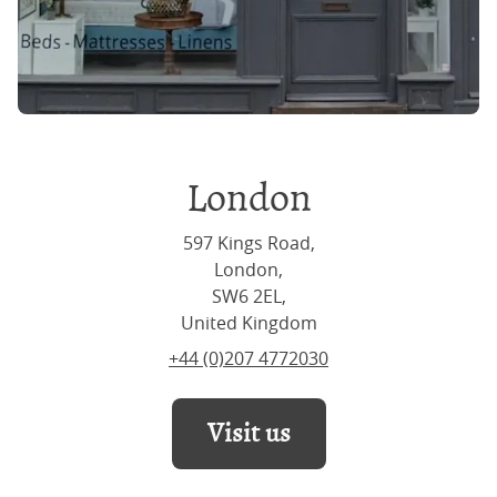
London
597 Kings Road,
London,
SW6 2EL,
United Kingdom
+44 (0)207 4772030
Visit us