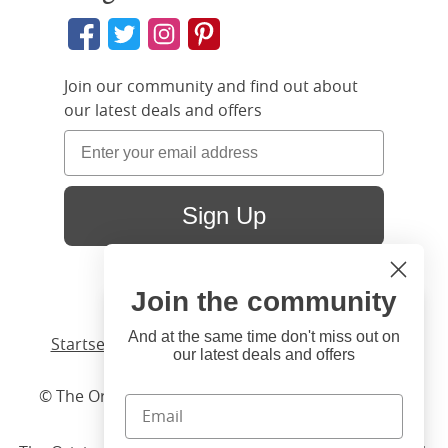
Join our community and find out about
our latest deals and offers
Sign Up
Join the community
Hi
Close
You're visiting us from United
And at the same time don't miss out on
Startseite
/ Produkte /
Bett
/
Holzbett
/ Shelley
our latest deals and offers
States. Would you like to visit
our United States website?
© The Original Bedstead Co. (2026) Company No.
03662796 VAT No. 726 3896 02
United States Shop