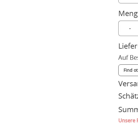
Meng
-
Liefe
Auf Be
Find o
Vers
Schät
Sum
Unsere P