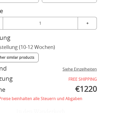
e
+
rung
stellung (10-12 Wochen)
ther similar products
and
Siehe Einzelheiten
zung
FREE SHIPPING
€
1220
me
reise beinhalten alle Steuern und Abgaben
In den Wanderkorb