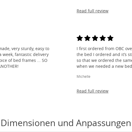
Read full review
made, very sturdy, easy to
I first ordered from OBC over
 week, fantastic delivery
the bed I ordered and it’s s
ice of bed frames ... SO
so that we ordered the same
ANOTHER!
when we needed a new bed 
Michelle
Read full review
Dimensionen und Anpassungen