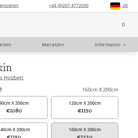
ensionen
+44 (0)207 4772030
DE
0
etten
Matratzen
Information
+
kin
s Holzbett
e
160cm X 200cm
90cm X 200cm
120cm X 200cm
€1080
€1150
140cm X 200cm
160cm X 200cm
€1150
€1220