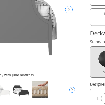
Decka
Standar
G
ey with Juno mattress
Designe