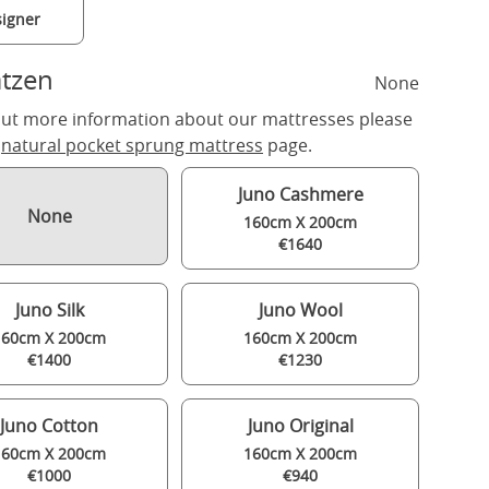
igner
tzen
None
out more information about our mattresses please
r
natural pocket sprung mattress
page.
Juno Cashmere
None
160cm X 200cm
€1640
Juno Silk
Juno Wool
160cm X 200cm
160cm X 200cm
€1400
€1230
Juno Cotton
Juno Original
160cm X 200cm
160cm X 200cm
€1000
€940