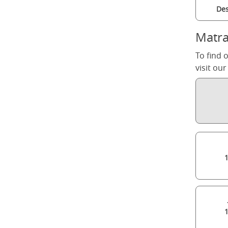
Des
Matra
To find 
visit ou