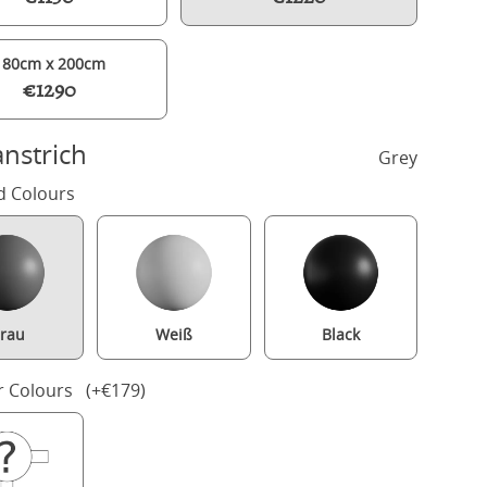
180cm x 200cm
€1290
nstrich
Grey
d Colours
rau
Weiß
Black
Ruskin painted wood bed in grey with Juno mattress
r Colours (+€179)