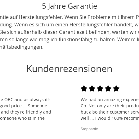
5 Jahre Garantie
ntie auf Herstellungsfehler. Wenn Sie Probleme mit Ihrem P
indung. Wenn es sich um einen Herstellungsfehler handelt, 
ie sich außerhalb dieser Garantiezeit befinden, warten wir
en so lange wie möglich funktionsfähig zu halten. Weitere I
häftsbedingungen.
Kundenrezensionen
e OBC and as always it’s
We had an amazing experien
 good price ... Someone
Co. Not only are their produ
and they’re friendly and
but also their customer ser
 someone who is in the
well ... I would 100% reco
Stephanie