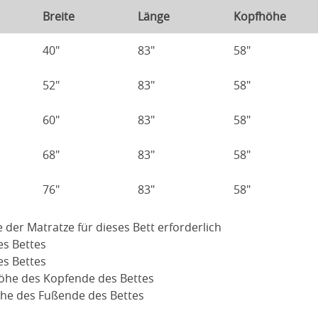
Breite
Länge
Kopfhöhe
40"
83"
58"
52"
83"
58"
60"
83"
58"
68"
83"
58"
76"
83"
58"
e der Matratze für dieses Bett erforderlich
es Bettes
es Bettes
Höhe des Kopfende des Bettes
öhe des Fußende des Bettes