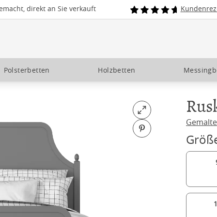
macht, direkt an Sie verkauft
Kundenrez
Polsterbetten
Holzbetten
Messingb
Rus
Open fullscreen
Gemalte
Pin on Pinterest
Größ