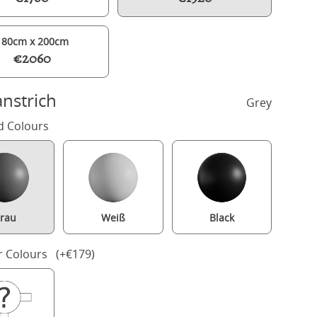
180cm x 200cm
€2060
nstrich
Grey
d Colours
rau
Weiß
Black
Larkin Slim painted wood bed in grey with Juno mattress
r Colours (+€179)