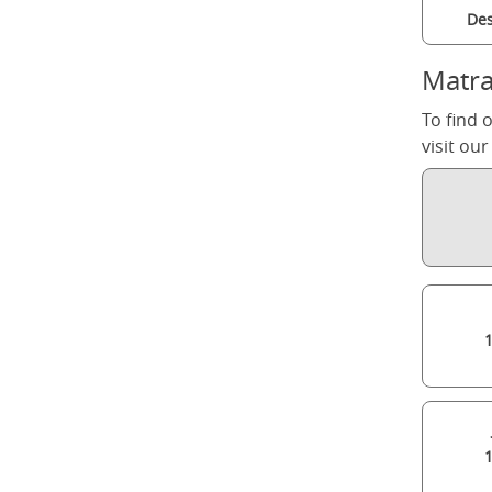
Des
Matra
To find 
visit ou