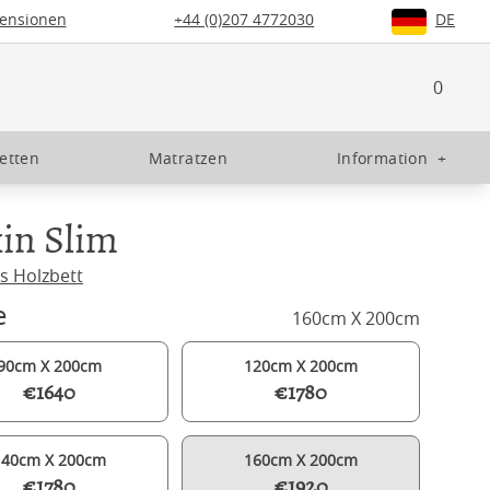
ensionen
+44 (0)207 4772030
DE
0
etten
Matratzen
Information
+
in Slim
s Holzbett
e
160cm X 200cm
90cm X 200cm
120cm X 200cm
€1640
€1780
140cm X 200cm
160cm X 200cm
€1780
€1920