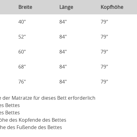
Breite
Länge
Kopfhöhe
40"
84"
79"
52"
84"
79"
60"
84"
79"
68"
84"
79"
76"
84"
79"
e der Matratze für dieses Bett erforderlich
es Bettes
es Bettes
Höhe des Kopfende des Bettes
öhe des Fußende des Bettes