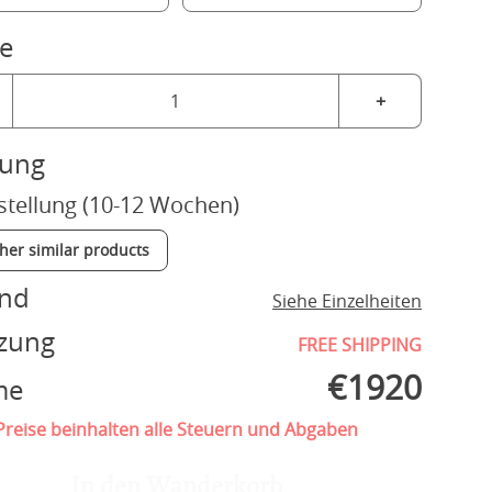
e
+
rung
stellung (10-12 Wochen)
ther similar products
and
Siehe Einzelheiten
zung
FREE SHIPPING
€
1920
me
reise beinhalten alle Steuern und Abgaben
In den Wanderkorb