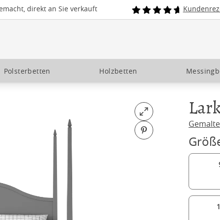
macht, direkt an Sie verkauft
Kundenrez
Polsterbetten
Holzbetten
Messingb
Lark
Open fullscreen
Gemalte
Pin on Pinterest
Größ