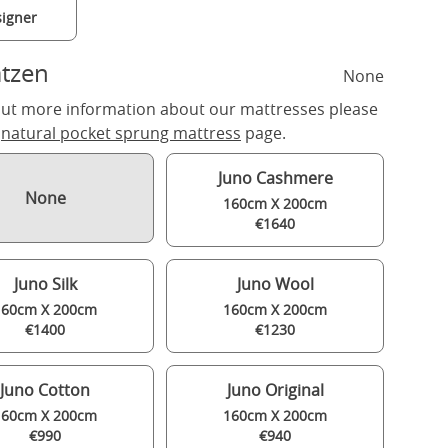
igner
tzen
None
out more information about our mattresses please
r
natural pocket sprung mattress
page.
Juno Cashmere
None
160cm X 200cm
€1640
Juno Silk
Juno Wool
160cm X 200cm
160cm X 200cm
€1400
€1230
Juno Cotton
Juno Original
160cm X 200cm
160cm X 200cm
€990
€940