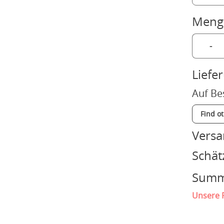
Meng
-
Liefe
Auf Be
Find o
Vers
Schät
Sum
Unsere P