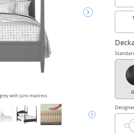
Decka
Standar
G
grey with Juno mattress
Designe