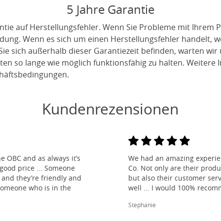
5 Jahre Garantie
ntie auf Herstellungsfehler. Wenn Sie Probleme mit Ihrem P
indung. Wenn es sich um einen Herstellungsfehler handelt, 
ie sich außerhalb dieser Garantiezeit befinden, warten wir
en so lange wie möglich funktionsfähig zu halten. Weitere I
häftsbedingungen.
Kundenrezensionen
e OBC and as always it’s
We had an amazing experien
 good price ... Someone
Co. Not only are their produ
and they’re friendly and
but also their customer ser
 someone who is in the
well ... I would 100% reco
Stephanie