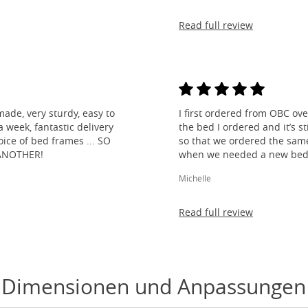
Read full review
made, very sturdy, easy to
I first ordered from OBC over
 week, fantastic delivery
the bed I ordered and it’s s
ice of bed frames ... SO
so that we ordered the same
ANOTHER!
when we needed a new bed 
Michelle
Read full review
Dimensionen und Anpassungen