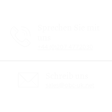
Sprechen Sie mit
uns
+44 (0)207 4772030
Schreib uns
sales@obc-uk.net