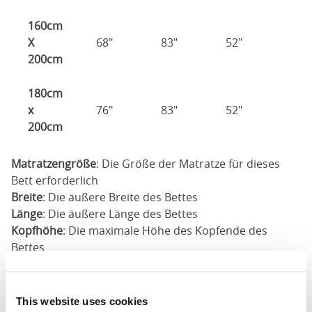
160cm
X
68"
83"
52"
200cm
180cm
x
76"
83"
52"
200cm
Matratzengröße
: Die Größe der Matratze für dieses
Bett erforderlich
Breite
: Die äußere Breite des Bettes
Länge
: Die äußere Länge des Bettes
Kopfhöhe
: Die maximale Höhe des Kopfende des
Bettes
Fußhöhe
: Die maximale Höhe des Fußende des Bettes
Diese Abmessungen sind die Außenabmessungen des
This website uses cookies
Bettrahmens. Die hier angegebenen Abmessungen