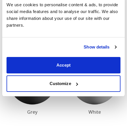
We use cookies to personalise content & ads, to provide 
können bis zu einem Zoll variieren. Bitte kontaktieren
social media features and to analyse our traffic. We also 
Sie uns für genaue Abmessungen unserer Betten.
share information about your use of our site with our 
partners.
Deckanstrich
Unser Standardholzdekor ist dunkelkirsch oder weiß.
Show details
Accept
Customize
Grey
White