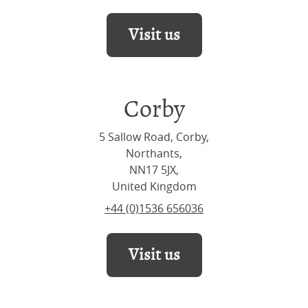
Visit us
Corby
5 Sallow Road, Corby,
Northants,
NN17 5JX,
United Kingdom
+44 (0)1536 656036
Visit us