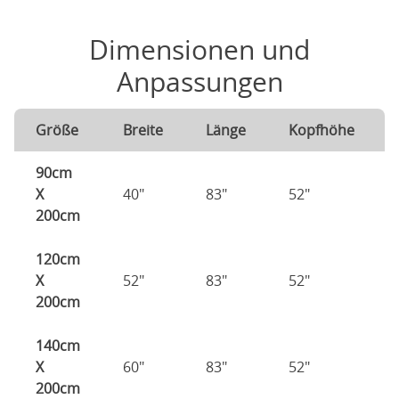
Dimensionen und
Anpassungen
Größe
Breite
Länge
Kopfhöhe
90cm
X
40"
83"
52"
200cm
120cm
X
52"
83"
52"
200cm
140cm
X
60"
83"
52"
200cm