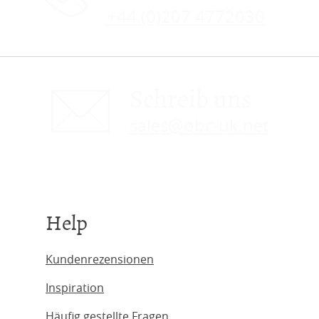
+44 (0)207 4772030
Schreib uns
sales@obc-uk.net
Help
Kundenrezensionen
Inspiration
Häufig gestellte Fragen