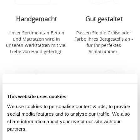
Handgemacht
Gut gestaltet
Unser Sortiment an Betten
Passen Sie die Größe oder
und Matratzen wird in
Farbe Ihres Bettgestells an -
unseren Werkstätten mit viel
für Ihr perfektes
Liebe von Hand gefertigt.
Schlafzimmer.
This website uses cookies
We use cookies to personalise content & ads, to provide 
Für dauerhafte
Toller Service
social media features and to analyse our traffic. We also 
share information about your use of our site with our 
Qualität gemacht
Wir stellen all unsere Betten
partners.
und Matratzen selbst her
Wir bieten 5 Jahre Garantie