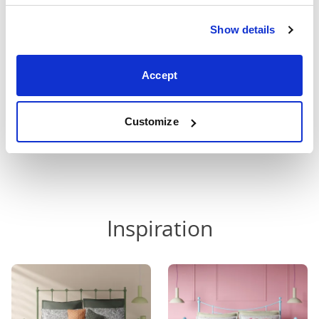
und verkaufen sie direkt an
auf unsere Betten und
unsere Kundinnen und
Matratzen. Hochwertig
Show details
Kunden - zum bestmöglichen
gefertigt und auf
Preis.
Langlebigkeit ausgelegt.
Accept
Mehr über uns
Customize
Inspiration