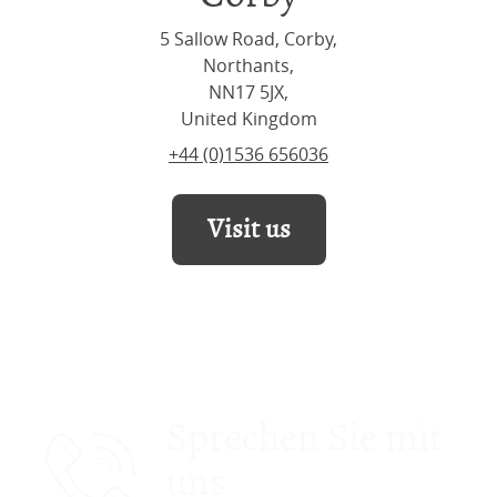
5 Sallow Road, Corby,
Northants,
NN17 5JX,
United Kingdom
+44 (0)1536 656036
Visit us
Sprechen Sie mit
uns