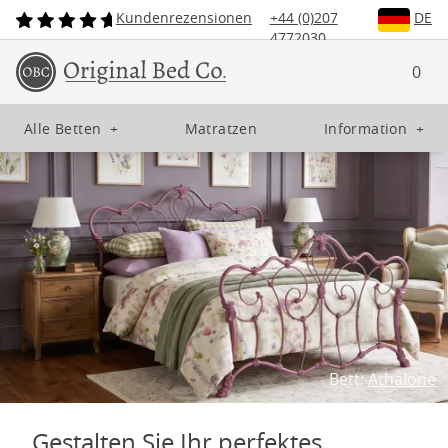
Kundenrezensionen
+44 (0)207
DE
4772030
0
Alle Betten
+
Matratzen
Information
+
Bett:
Athalone
Gestalten Sie Ihr perfektes