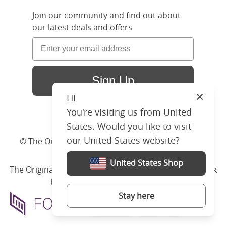
Join our community and find out about
our latest deals and offers
Sign Up
Hi
Close
You're visiting us from United
States. Would you like to visit
our United States website?
© The Original Bedstead Co. (2026) Company No.
03662796 VAT No. 726 3896 02
United States Shop
The Original Bed Co.
is rated
4.8
stars by Reviews.co.uk
based on
2274
merchant reviews
Stay here