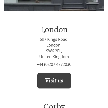
London
597 Kings Road,
London,
SW6 2EL,
United Kingdom
+44 (0)207 4772030
Visit us
Corby